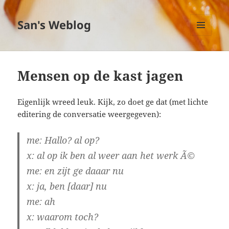
San's Weblog
MENU
EN
WIDGETS
Mensen op de kast jagen
Eigenlijk wreed leuk. Kijk, zo doet ge dat (met lichte
editering de conversatie weergegeven):
me:
Hallo? al op?
x:
al op ik ben al weer aan het werk Ã©
me:
en zijt ge daaar nu
x:
ja, ben [daar] nu
me:
ah
x: waarom toch?