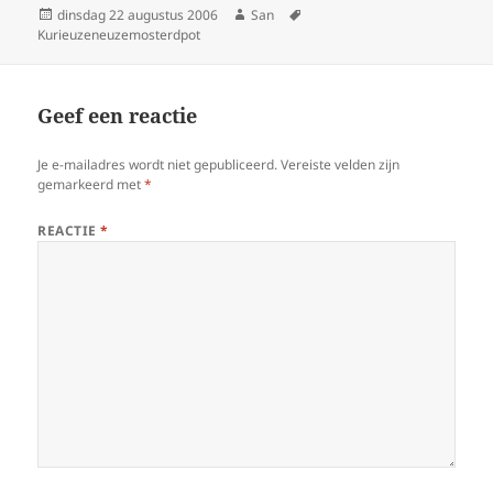
Geplaatst
dinsdag 22 augustus 2006
Auteur
San
Tags
Kurieuzeneuzemosterdpot
op
Geef een reactie
Je e-mailadres wordt niet gepubliceerd.
Vereiste velden zijn
gemarkeerd met
*
REACTIE
*