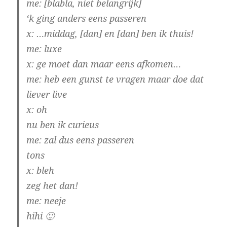
me:
[blabla, niet belangrijk]
‘k ging anders eens passeren
x:
…middag, [dan] en [dan] ben ik thuis!
me:
luxe
x:
ge moet dan maar eens afkomen…
me: heb een gunst te vragen maar doe dat
liever live
x:
oh
nu ben ik curieus
me:
zal dus eens passeren
tons
x:
bleh
zeg het dan!
me:
neeje
hihi 🙂