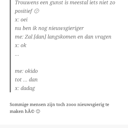
Trouwens een gunst is meestal iets niet zo
positief 🙁
x:
oei
nu ben ik nog nieuwsgieriger
me
: Zal [dan] langskomen en dan vragen
x:
ok
…
me:
okido
tot … dan
x:
dadag
Sommige mensen zijn toch zooo nieuwsgierig te
maken hÃ© 🙂