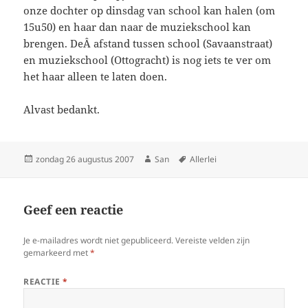
onze dochter op dinsdag van school kan halen (om
15u50) en haar dan naar de muziekschool kan
brengen. DeÂ afstand tussen school (Savaanstraat)
en muziekschool (Ottogracht) is nog iets te ver om
het haar alleen te laten doen.
Alvast bedankt.
Geplaatst
zondag 26 augustus 2007
Auteur
San
Tags
Allerlei
op
Geef een reactie
Je e-mailadres wordt niet gepubliceerd.
Vereiste velden zijn
gemarkeerd met
*
REACTIE
*