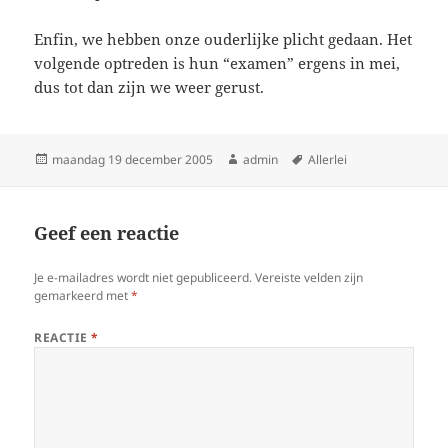
Enfin, we hebben onze ouderlijke plicht gedaan. Het
volgende optreden is hun “examen” ergens in mei,
dus tot dan zijn we weer gerust.
Geplaatst
maandag 19 december 2005
Auteur
admin
Tags
Allerlei
op
Geef een reactie
Je e-mailadres wordt niet gepubliceerd.
Vereiste velden zijn
gemarkeerd met
*
REACTIE
*