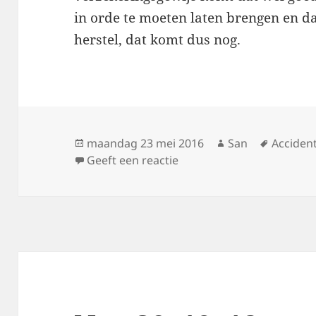
in orde te moeten laten brengen en da
herstel, dat komt dus nog.
Geplaatst
maandag 23 mei 2016
Auteur
San
Tags
Accident
op
Geeft een reactie
op Ge houdt het niet voo