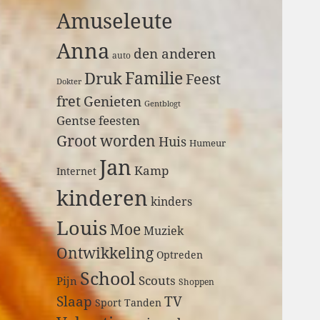
a
Amuseleute
r
:
Anna
den anderen
auto
Druk
Familie
Feest
Dokter
fret
Genieten
Gentblogt
Gentse feesten
Groot worden
Huis
Humeur
Jan
Kamp
Internet
kinderen
kinders
Louis
Moe
Muziek
Ontwikkeling
Optreden
School
Scouts
Pijn
Shoppen
Slaap
TV
Sport
Tanden