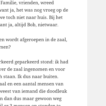
 Familie, vrienden, wreed
 want ja, het was nog vroeg op de
e toch niet naar huis. Bij het
nt ja, altijd Bob, nietwaar.
n wordt afgeroepen in de zaal,
omen?
erkeerd geparkeerd stond: ik had
over de zaal ingenomen en voor
h staan. Ik dus naar buiten.
aal en een aantal mensen van
eweest van iemand die doodleuk
 en dan dus maar gewoon weg
jl er 3 mensen op stonden te