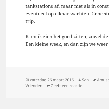
tankstations af, maar niet als in cons
eventueel op elkaar wachten. Gene str
trip.
K. en ik zien het goed zitten, zowel de
Een kleine week, en dan zijn we weer t
Geplaatst
zaterdag 26 maart 2016
Auteur
San
Tags
Amuse
Vrienden
op
Geeft een reactie
op Nog 20, 19,