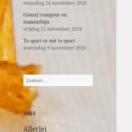
maandag 14 november 2016
(Geen) rozegeur en
maneschijn
vrijdag 11 november 2016
To sport or not to sport
woensdag 9 november 2016
Z
o
e
k
e
TAGS
n
n
Allerlei
a