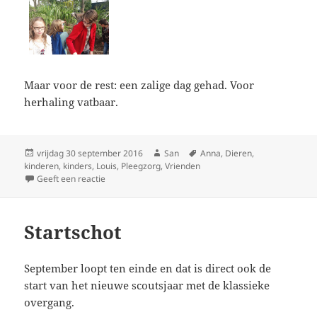
Maar voor de rest: een zalige dag gehad. Voor
herhaling vatbaar.
Geplaatst
vrijdag 30 september 2016
Auteur
San
Tags
Anna
,
Dieren
,
kinderen
op
,
kinders
,
Louis
,
Pleegzorg
,
Vrienden
Geeft een reactie
op Pairi Daiza
Startschot
September loopt ten einde en dat is direct ook de
start van het nieuwe scoutsjaar met de klassieke
overgang.