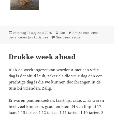
Geplaatst
zaterdag 27 augustus 2016
Auteur
San
Tags
Amuseleute
,
Anna
,
den anderen
op
,
Jan
,
Louis
,
zee
Geeft een reactie
op Een avond aan zee
Drukke week ahead
AlsÂ de week ingezet kan wordenÂ met een vrije
dag is dat altijd leuk, zeker als die vrije dag dan een
prachtige dag is die we kunnen doorbrengen in de
tuin bij vrienden. Zalig.
Er waren pannenkoeken, taart, ijs, cake, … Er waren
heel veel kinderen, groot en klein (4 van (bijna) 17
jaar, 1 15-jarige, 1 12-jarige, 1 11-jarige, 1 10-jarige, 3