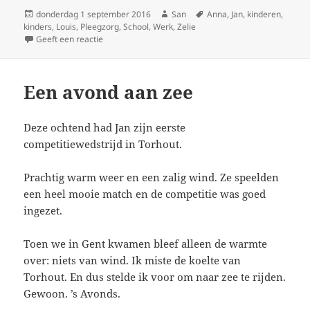
Geplaatst
donderdag 1 september 2016
Auteur
San
Tags
Anna
,
Jan
,
kinderen
,
kinders
op
,
Louis
,
Pleegzorg
,
School
,
Werk
,
Zelie
Geeft een reactie
op Eerste
Een avond aan zee
Deze ochtend had Jan zijn eerste
competitiewedstrijd in Torhout.
Prachtig warm weer en een zalig wind. Ze speelden
een heel mooie match en de competitie was goed
ingezet.
Toen we in Gent kwamen bleef alleen de warmte
over: niets van wind. Ik miste de koelte van
Torhout. En dus stelde ik voor om naar zee te rijden.
Gewoon. ’s Avonds.