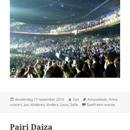
Geplaatst
donderdag 17 november 2016
Auteur
San
Tags
Amuseleute
,
Anna
,
concert
op
,
Jan
,
kinderen
,
kinders
,
Louis
,
Zelie
Geeft een reactie
op Famili
Pairi Daiza