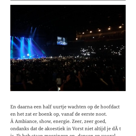
En daarna een half uurtje wachten op de hoofdact
en het zat er boenk op, vanaf de eerste noot.
Â Ambiance, show, energie. Zeer, zeer goed,
ondanks dat de akoestiek in Vorst niet altijd je dÃ t
is. Ik heb staan meezingen en -dansen en vooral