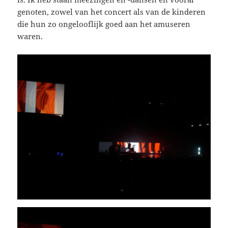
genoten, zowel van het concert als van de kinderen
die hun zo ongelooflijk goed aan het amuseren
waren.