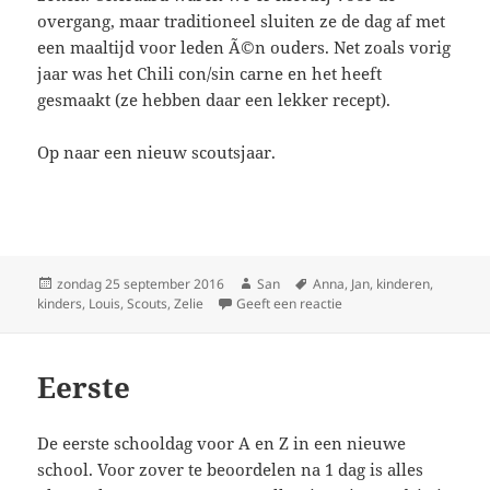
overgang, maar traditioneel sluiten ze de dag af met
een maaltijd voor leden Ã©n ouders. Net zoals vorig
jaar was het Chili con/sin carne en het heeft
gesmaakt (ze hebben daar een lekker recept).
Op naar een nieuw scoutsjaar.
Geplaatst
zondag 25 september 2016
Auteur
San
Tags
Anna
,
Jan
,
kinderen
,
kinders
op
,
Louis
,
Scouts
,
Zelie
Geeft een reactie
op Startschot
Eerste
De eerste schooldag voor A en Z in een nieuwe
school. Voor zover te beoordelen na 1 dag is alles