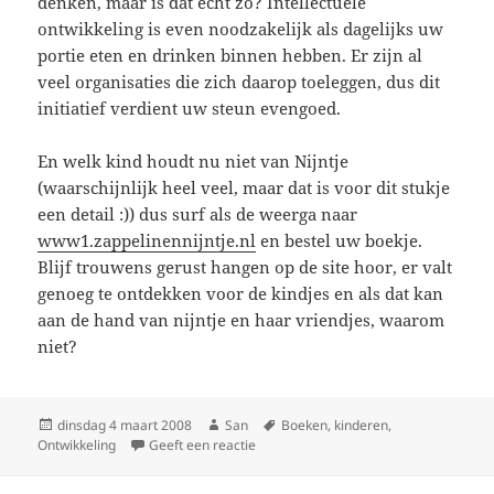
denken, maar is dat echt zo? Intellectuele
ontwikkeling is even noodzakelijk als dagelijks uw
portie eten en drinken binnen hebben. Er zijn al
veel organisaties die zich daarop toeleggen, dus dit
initiatief verdient uw steun evengoed.
En welk kind houdt nu niet van Nijntje
(waarschijnlijk heel veel, maar dat is voor dit stukje
een detail :)) dus surf als de weerga naar
www1.zappelinennijntje.nl
en bestel uw boekje.
Blijf trouwens gerust hangen op de site hoor, er valt
genoeg te ontdekken voor de kindjes en als dat kan
aan de hand van nijntje en haar vriendjes, waarom
niet?
Geplaatst
dinsdag 4 maart 2008
Auteur
San
Tags
Boeken
,
kinderen
,
Ontwikkeling
op
Geeft een reactie
op Goed doel