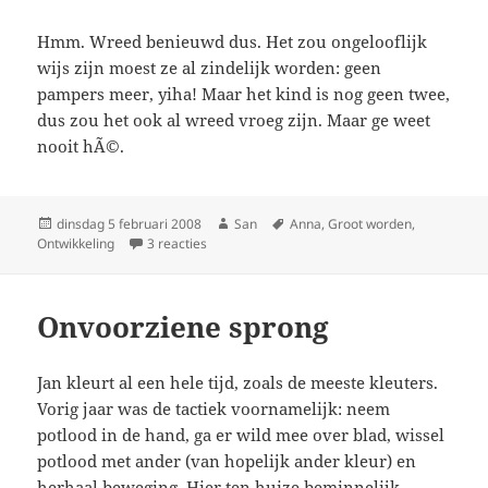
Hmm. Wreed benieuwd dus. Het zou ongelooflijk
wijs zijn moest ze al zindelijk worden: geen
pampers meer, yiha! Maar het kind is nog geen twee,
dus zou het ook al wreed vroeg zijn. Maar ge weet
nooit hÃ©.
Geplaatst
dinsdag 5 februari 2008
Auteur
San
Tags
Anna
,
Groot worden
,
Ontwikkeling
op
3 reacties
op Sprong
Onvoorziene sprong
Jan kleurt al een hele tijd, zoals de meeste kleuters.
Vorig jaar was de tactiek voornamelijk: neem
potlood in de hand, ga er wild mee over blad, wissel
potlood met ander (van hopelijk ander kleur) en
herhaal beweging. Hier ten huize beminnelijk