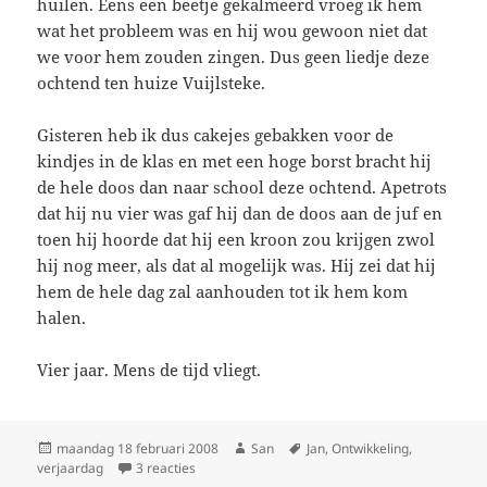
huilen. Eens een beetje gekalmeerd vroeg ik hem
wat het probleem was en hij wou gewoon niet dat
we voor hem zouden zingen. Dus geen liedje deze
ochtend ten huize Vuijlsteke.
Gisteren heb ik dus cakejes gebakken voor de
kindjes in de klas en met een hoge borst bracht hij
de hele doos dan naar school deze ochtend. Apetrots
dat hij nu vier was gaf hij dan de doos aan de juf en
toen hij hoorde dat hij een kroon zou krijgen zwol
hij nog meer, als dat al mogelijk was. Hij zei dat hij
hem de hele dag zal aanhouden tot ik hem kom
halen.
Vier jaar. Mens de tijd vliegt.
Geplaatst
maandag 18 februari 2008
Auteur
San
Tags
Jan
,
Ontwikkeling
,
verjaardag
op
3 reacties
op Lang zal hij leven