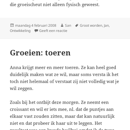
die groeischeut niet alleen fysisch geweest.
Geplaatst
maandag 4 februari 2008
Auteur
San
Tags
Groot worden
,
Jan
,
Ontwikkeling
op
Geeft een reactie
op Onvoorziene sprong
Groeien: toeren
Anna krijgt meer en meer toeren. Ze kan heel goed
duidelijk maken wat ze wil, maar soms versta ik het
toch niet helemaal of verstaat zij niet volledig wat je
wil zeggen.
Zoals bij het ontbijt deze morgen. Ze neemt een
croissant en wil er iets mee, nl. dat de puntjes aan
elkaar vast zouden zitten, maar dat kan natuurlijk
niet en dat probeer ik haar uit te leggen. Het