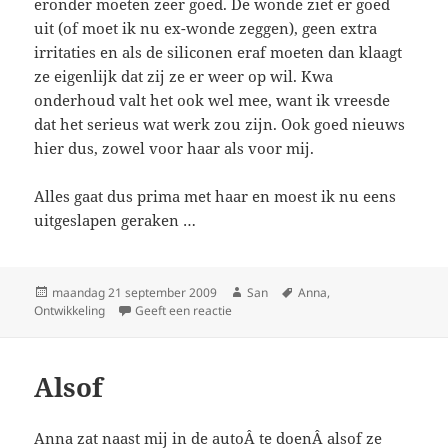
eronder moeten zeer goed. De wonde ziet er goed
uit (of moet ik nu ex-wonde zeggen), geen extra
irritaties en als de siliconen eraf moeten dan klaagt
ze eigenlijk dat zij ze er weer op wil. Kwa
onderhoud valt het ook wel mee, want ik vreesde
dat het serieus wat werk zou zijn. Ook goed nieuws
hier dus, zowel voor haar als voor mij.
Alles gaat dus prima met haar en moest ik nu eens
uitgeslapen geraken …
Geplaatst
maandag 21 september 2009
Auteur
San
Tags
Anna
,
Ontwikkeling
op
Geeft een reactie
op Status na 2 weken
Alsof
Anna zat naast mij in de autoÂ te doenÂ alsof ze