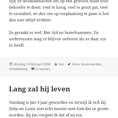
zijn ze doodsbenauwd om op een gewoon toilet hun
behoefte te doen: veel te hoog, veel te groot gat, veel
te onstabiel, en dus om op verplaatsing te gaan is het
dan niet altijd evident.
Ze geraakt er wel. Met tijd en boterhammen. En
ondertussen mag ze blijven oefenen als ze daar zin
in heeft.
Geplaatst
dinsdag 19 februari 2008
Auteur
San
Tags
Anna
,
Groot worden
,
Ontwikkeling
op
2 reacties
op Potty
Lang zal hij leven
Vandaag is Jan 4 jaar geworden en terwijl ik erÂ bij
Zelie en Louis niet echt moeite mee heb dat ze groter
worden, bij Jan vergeet ik dat af en toe.