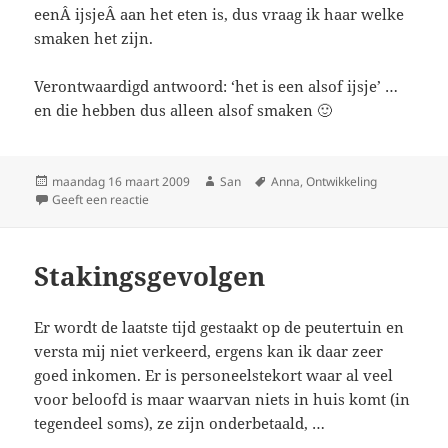
eenÂ ijsjeÂ aan het eten is, dus vraag ik haar welke
smaken het zijn.
Verontwaardigd antwoord: ‘het is een alsof ijsje’ …
en die hebben dus alleen alsof smaken 🙂
Geplaatst
maandag 16 maart 2009
Auteur
San
Tags
Anna
,
Ontwikkeling
op
Geeft een reactie
op Alsof
Stakingsgevolgen
Er wordt de laatste tijd gestaakt op de peutertuin en
versta mij niet verkeerd, ergens kan ik daar zeer
goed inkomen. Er is personeelstekort waar al veel
voor beloofd is maar waarvan niets in huis komt (in
tegendeel soms), ze zijn onderbetaald, …