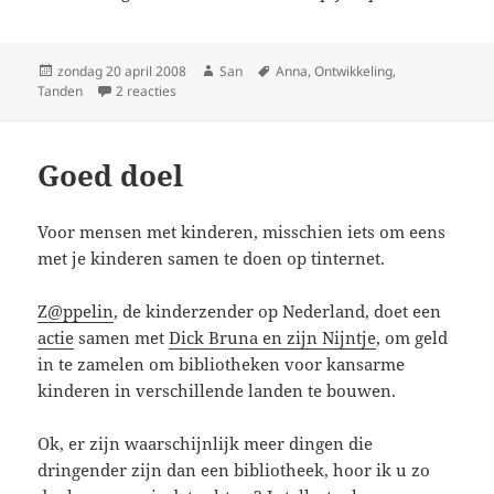
Geplaatst
zondag 20 april 2008
Auteur
San
Tags
Anna
,
Ontwikkeling
,
Tanden
op
2 reacties
op Tand 13
Goed doel
Voor mensen met kinderen, misschien iets om eens
met je kinderen samen te doen op tinternet.
Z@ppelin
, de kinderzender op Nederland, doet een
actie
samen met
Dick Bruna en zijn Nijntje
, om geld
in te zamelen om bibliotheken voor kansarme
kinderen in verschillende landen te bouwen.
Ok, er zijn waarschijnlijk meer dingen die
dringender zijn dan een bibliotheek, hoor ik u zo