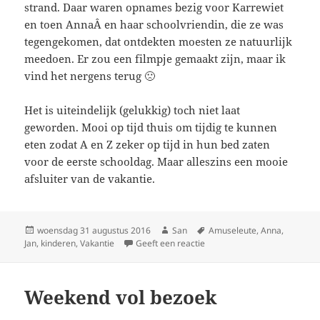
strand. Daar waren opnames bezig voor Karrewiet
en toen AnnaÂ en haar schoolvriendin, die ze was
tegengekomen, dat ontdekten moesten ze natuurlijk
meedoen. Er zou een filmpje gemaakt zijn, maar ik
vind het nergens terug 🙁
Het is uiteindelijk (gelukkig) toch niet laat
geworden. Mooi op tijd thuis om tijdig te kunnen
eten zodat A en Z zeker op tijd in hun bed zaten
voor de eerste schooldag. Maar alleszins een mooie
afsluiter van de vakantie.
Geplaatst
woensdag 31 augustus 2016
Auteur
San
Tags
Amuseleute
,
Anna
,
Jan
,
op
kinderen
,
Vakantie
Geeft een reactie
op Einde van de vakantie
Weekend vol bezoek