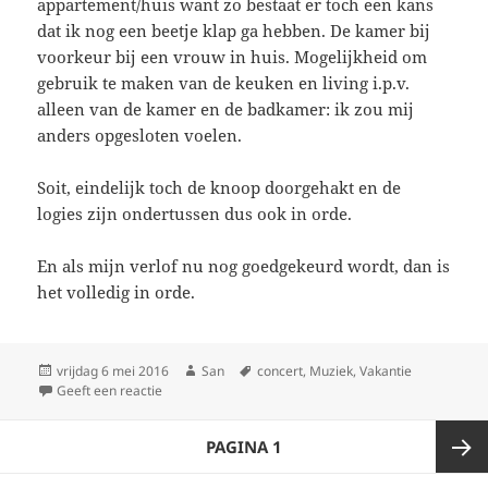
appartement/huis want zo bestaat er toch een kans
dat ik nog een beetje klap ga hebben. De kamer bij
voorkeur bij een vrouw in huis. Mogelijkheid om
gebruik te maken van de keuken en living i.p.v.
alleen van de kamer en de badkamer: ik zou mij
anders opgesloten voelen.
Soit, eindelijk toch de knoop doorgehakt en de
logies zijn ondertussen dus ook in orde.
En als mijn verlof nu nog goedgekeurd wordt, dan is
het volledig in orde.
Geplaatst
vrijdag 6 mei 2016
Auteur
San
Tags
concert
,
Muziek
,
Vakantie
op
Geeft een reactie
op Stap 3: verblijf
Berichten
PAGINA
1
paginering