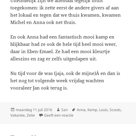
Uiteindelijk zijn we allemaal tegelijk thuis
toegekomen: ik zette eerst de andere givers af aan
het lokaal en tegen dat we thuis kwamen, kwamen
Michel en Anna ook net thuis.
En ook Anna had een fantastisch mooi kamp en
blijkbaar had ze ook de hele tijd heel mooi weer,
daar in Eben-Emael. Ze had een mooi kleurtje
alleszins en zag er zelfs uitgeslapen uit.
Nu tijd voor de was (jaja, ook de mijne)Â en dan is
het nog tot volgende week vrijdag wachten
vooraleer Jan ook terug is.
Geplaatst
maandag 11 juli 2016
Auteur
San
Tags
Anna
,
Kamp
,
Louis
,
Scouts
,
Vakantie
op
,
Zelie
Geeft een reactie
op 3 op 4