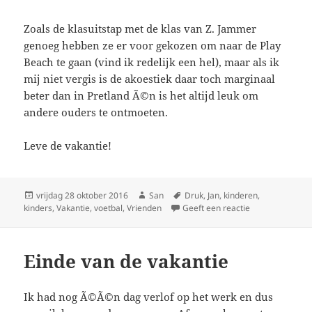
Zoals de klasuitstap met de klas van Z. Jammer
genoeg hebben ze er voor gekozen om naar de Play
Beach te gaan (vind ik redelijk een hel), maar als ik
mij niet vergis is de akoestiek daar toch marginaal
beter dan in Pretland Ã©n is het altijd leuk om
andere ouders te ontmoeten.
Leve de vakantie!
Geplaatst
vrijdag 28 oktober 2016
Auteur
San
Tags
Druk
,
Jan
,
kinderen
,
kinders
op
,
Vakantie
,
voetbal
,
Vrienden
Geeft een reactie
op Voetbalvakan
Einde van de vakantie
Ik had nog Ã©Ã©n dag verlof op het werk en dus