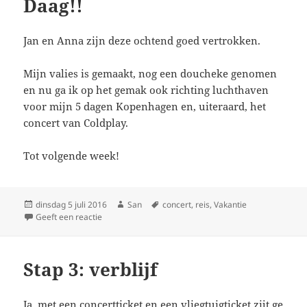
Daag!!
Jan en Anna zijn deze ochtend goed vertrokken.
Mijn valies is gemaakt, nog een doucheke genomen
en nu ga ik op het gemak ook richting luchthaven
voor mijn 5 dagen Kopenhagen en, uiteraard, het
concert van Coldplay.
Tot volgende week!
Geplaatst
dinsdag 5 juli 2016
Auteur
San
Tags
concert
,
reis
,
Vakantie
op
Geeft een reactie
op Daag!!
Stap 3: verblijf
Ja, met een
concertticket
en een
vliegtuigticket
zijt ge