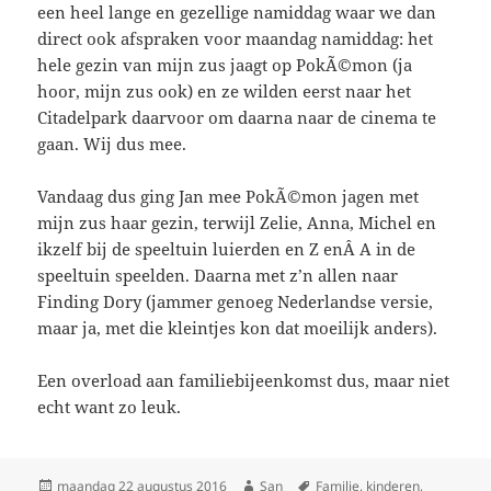
een heel lange en gezellige namiddag waar we dan
direct ook afspraken voor maandag namiddag: het
hele gezin van mijn zus jaagt op PokÃ©mon (ja
hoor, mijn zus ook) en ze wilden eerst naar het
Citadelpark daarvoor om daarna naar de cinema te
gaan. Wij dus mee.
Vandaag dus ging Jan mee PokÃ©mon jagen met
mijn zus haar gezin, terwijl Zelie, Anna, Michel en
ikzelf bij de speeltuin luierden en Z enÂ A in de
speeltuin speelden. Daarna met z’n allen naar
Finding Dory (jammer genoeg Nederlandse versie,
maar ja, met die kleintjes kon dat moeilijk anders).
Een overload aan familiebijeenkomst dus, maar niet
echt want zo leuk.
Geplaatst
maandag 22 augustus 2016
Auteur
San
Tags
Familie
,
kinderen
,