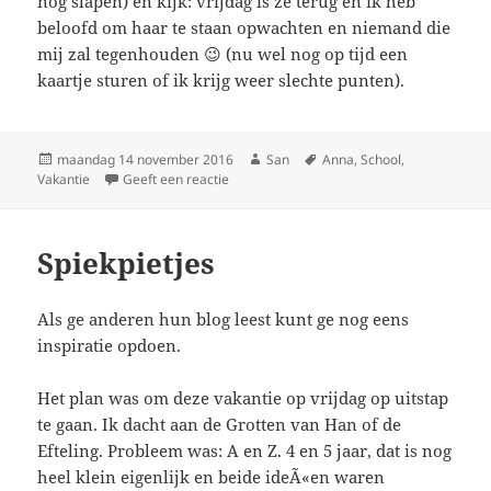
nog slapen) en kijk: vrijdag is ze terug en ik heb
beloofd om haar te staan opwachten en niemand die
mij zal tegenhouden 😉 (nu wel nog op tijd een
kaartje sturen of ik krijg weer slechte punten).
Geplaatst
maandag 14 november 2016
Auteur
San
Tags
Anna
,
School
,
Vakantie
op
Geeft een reactie
op Tik op de vingers en een bank achteruit
Spiekpietjes
Als ge anderen hun blog leest kunt ge nog eens
inspiratie opdoen.
Het plan was om deze vakantie op vrijdag op uitstap
te gaan. Ik dacht aan de Grotten van Han of de
Efteling. Probleem was: A en Z. 4 en 5 jaar, dat is nog
heel klein eigenlijk en beide ideÃ«en waren