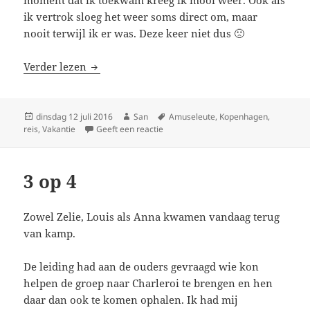
moment dat ik toekwam kreeg ik mooi weer. Ook als
ik vertrok sloeg het weer soms direct om, maar
nooit terwijl ik er was. Deze keer niet dus 🙁
Verder lezen
Kopenhagen
Geplaatst
dinsdag 12 juli 2016
Auteur
San
Tags
Amuseleute
,
Kopenhagen
,
reis
op
,
Vakantie
Geeft een reactie
op Kopenhagen
3 op 4
Zowel Zelie, Louis als Anna kwamen vandaag terug
van kamp.
De leiding had aan de ouders gevraagd wie kon
helpen de groep naar Charleroi te brengen en hen
daar dan ook te komen ophalen. Ik had mij