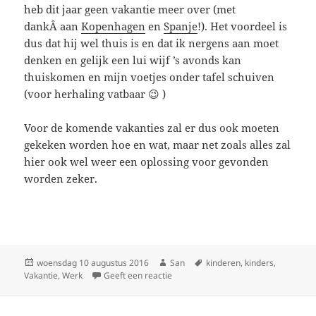
heb dit jaar geen vakantie meer over (met
dankÂ aan
Kopenhagen
en
Spanje
!). Het voordeel is
dus dat hij wel thuis is en dat ik nergens aan moet
denken en gelijk een lui wijf ’s avonds kan
thuiskomen en mijn voetjes onder tafel schuiven
(voor herhaling vatbaar 😉 )
Voor de komende vakanties zal er dus ook moeten
gekeken worden hoe en wat, maar net zoals alles zal
hier ook wel weer een oplossing voor gevonden
worden zeker.
Geplaatst
woensdag 10 augustus 2016
Auteur
San
Tags
kinderen
,
kinders
,
Vakantie
op
,
Werk
Geeft een reactie
op ‘Vakantie’