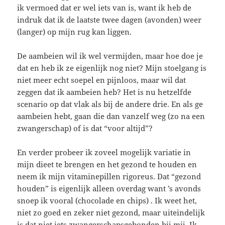
ik vermoed dat er wel iets van is, want ik heb de
indruk dat ik de laatste twee dagen (avonden) weer
(langer) op mijn rug kan liggen.
De aambeien wil ik wel vermijden, maar hoe doe je
dat en heb ik ze eigenlijk nog niet? Mijn stoelgang is
niet meer echt soepel en pijnloos, maar wil dat
zeggen dat ik aambeien heb? Het is nu hetzelfde
scenario op dat vlak als bij de andere drie. En als ge
aambeien hebt, gaan die dan vanzelf weg (zo na een
zwangerschap) of is dat “voor altijd”?
En verder probeer ik zoveel mogelijk variatie in
mijn dieet te brengen en het gezond te houden en
neem ik mijn vitaminepillen rigoreus. Dat “gezond
houden” is eigenlijk alleen overdag want ’s avonds
snoep ik vooral (chocolade en chips) . Ik weet het,
niet zo goed en zeker niet gezond, maar uiteindelijk
is dat niet iets zwangerschapsgebonden bij mij. Ik