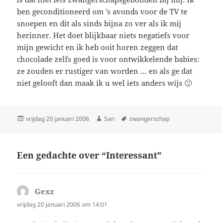
ben geconditioneerd om ’s avonds voor de TV te
snoepen en dit als sinds bijna zo ver als ik mij
herinner. Het doet blijkbaar niets negatiefs voor
mijn gewicht en ik heb ooit horen zeggen dat
chocolade zelfs goed is voor ontwikkelende babies:
ze zouden er rustiger van worden … en als ge dat
niet gelooft dan maak ik u wel iets anders wijs 🙂
Geplaatst
vrijdag 20 januari 2006
Auteur
San
Tags
zwangerschap
op
Een gedachte over “Interessant”
Gexz
schreef:
vrijdag 20 januari 2006 om 14:01