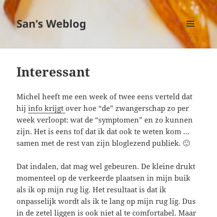
San's Weblog
MENU
EN
WIDGETS
Interessant
Michel heeft me een week of twee eens verteld dat
hij
info krijgt
over hoe “de” zwangerschap zo per
week verloopt: wat de “symptomen” en zo kunnen
zijn. Het is eens tof dat ik dat ook te weten kom …
samen met de rest van zijn bloglezend publiek. 🙂
Dat indalen, dat mag wel gebeuren. De kleine drukt
momenteel op de verkeerde plaatsen in mijn buik
als ik op mijn rug lig. Het resultaat is dat ik
onpasselijk wordt als ik te lang op mijn rug lig. Dus
in de zetel liggen is ook niet al te comfortabel. Maar