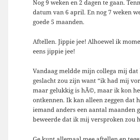
Nog 9 weken en 2 dagen te gaan. Tenm
datum van 6 april. En nog 7 weken we
goede 5 maanden.
Aftellen. Jippie jee! Alhoewel ik mome
eens jippie jee!
Vandaag meldde mijn collega mij dat 
geslacht zou zijn want “ik had mij vo
maar gelukkig is hÃ©, maar ik kon he
ontkennen. Ik kan alleen zeggen dat hi
iemand anders een aantal maanden g
beweerde dat ik mij versproken zou 
Ge kunt allemaal mee aftellen en teg