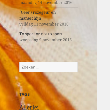
maandag 14 november 2016
(Geen) rozegeur en
maneschijn
vrijdag 11 november 2016
To sport or not to sport
woensdag 9 november 2016
Z
o
e
k
e
TAGS
n
n
Allerlei
a