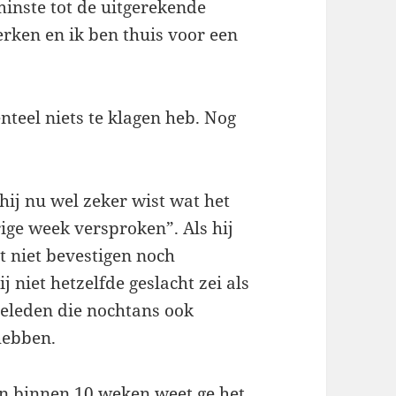
inste tot de uitgerekende
rken en ik ben thuis voor een
nteel niets te klagen heb. Nog
hij nu wel zeker wist wat het
rige week versproken”. Als hij
t niet bevestigen noch
j niet hetzelfde geslacht zei als
eleden die nochtans ook
hebben.
en binnen 10 weken weet ge het