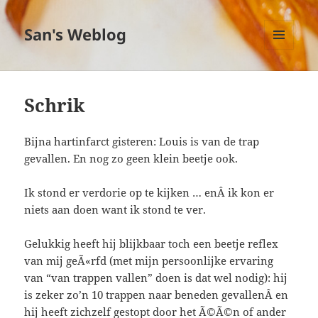
San's Weblog
MENU
EN
WIDGETS
Schrik
Bijna hartinfarct gisteren: Louis is van de trap
gevallen. En nog zo geen klein beetje ook.
Ik stond er verdorie op te kijken … enÂ ik kon er
niets aan doen want ik stond te ver.
Gelukkig heeft hij blijkbaar toch een beetje reflex
van mij geÃ«rfd (met mijn persoonlijke ervaring
van “van trappen vallen” doen is dat wel nodig): hij
is zeker zo’n 10 trappen naar beneden gevallenÂ en
hij heeft zichzelf gestopt door het Ã©Ã©n of ander