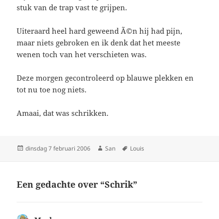
stuk van de trap vast te grijpen.
Uiteraard heel hard geweend Ã©n hij had pijn,
maar niets gebroken en ik denk dat het meeste
wenen toch van het verschieten was.
Deze morgen gecontroleerd op blauwe plekken en
tot nu toe nog niets.
Amaai, dat was schrikken.
Geplaatst
dinsdag 7 februari 2006
Auteur
San
Tags
Louis
op
Een gedachte over “Schrik”