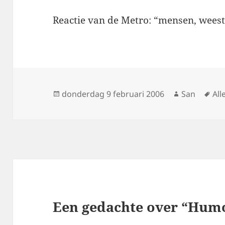
Reactie van de Metro: “mensen, wees
Geplaatst
donderdag 9 februari 2006
Auteur
San
Ta
All
op
Een gedachte over “Hum