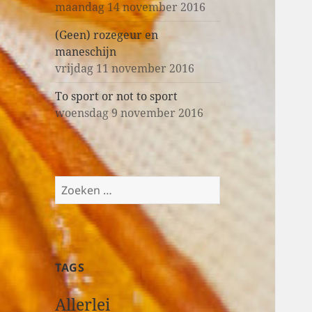
maandag 14 november 2016
(Geen) rozegeur en
maneschijn
vrijdag 11 november 2016
To sport or not to sport
woensdag 9 november 2016
Z
o
e
k
e
TAGS
n
n
Allerlei
a