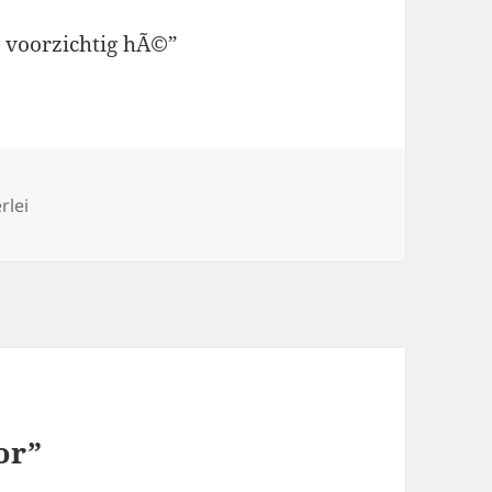
t voorzichtig hÃ©”
gs
erlei
or”