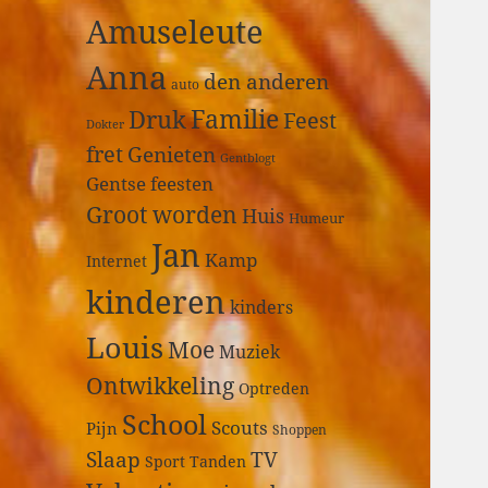
a
Amuseleute
r
:
Anna
den anderen
auto
Druk
Familie
Feest
Dokter
fret
Genieten
Gentblogt
Gentse feesten
Groot worden
Huis
Humeur
Jan
Kamp
Internet
kinderen
kinders
Louis
Moe
Muziek
Ontwikkeling
Optreden
School
Scouts
Pijn
Shoppen
Slaap
TV
Sport
Tanden