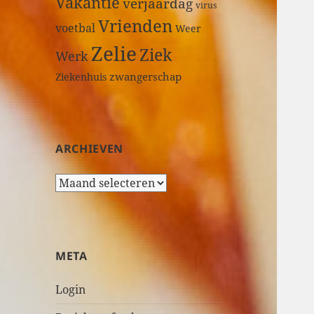
Vakantie
verjaardag
virus
Vrienden
voetbal
Weer
Zelie
Ziek
Werk
zwangerschap
Ziekenhuis
ARCHIEVEN
A
r
c
h
i
META
e
v
Login
e