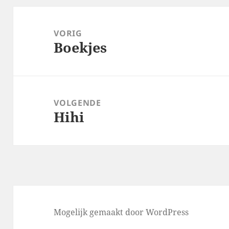
Bericht
navigatie
VORIG
Boekjes
Vorig
bericht:
VOLGENDE
Hihi
Volgend
bericht:
Mogelijk gemaakt door WordPress