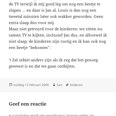
de TV terwijl ik mij goed leg om nog een beetje te
slapen … en daar is Jan al. Louis is dan nog een
tweetal minuten later ook wakker geworden. Geen
extra slaap dus voor mij.
Maar niet getreurd voor de kinderen: we zitten nu
samen TV te kijken, inclusief Jan dus, en alhoewel ik
niet slaap: de kinderen zijn rustig en ik kan ook nog
een beetje “bekomen”.
’t Zal sebiet anders zijn als ik zeg dat het genoeg
geweest is en dat we gaan ontbijten.
Geplaatst
zondag 12 februari 2006
Auteur
San
Tags
kinderen
op
Geef een reactie
Je e-mailadres wordt niet gepubliceerd.
Vereiste velden zijn