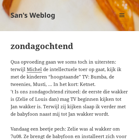
San's Weblog
MENU
EN
WIDGETS
zondagochtend
Qua opvoeding gaan we soms toch in uitersten:
terwijl
Michel
de intellectuele toer op gaat, kijk ik
met de kinderen “hoogstaande” TV: Bumba, de
tweenies, Musti, … In het kort: Ketnet.
’t Is ons zondagochtend ritueel: de eerste die wakker
is (Zelie of Louis dan) mag TV beginnen kijken tot
Jan wakker is. Terwijl zij kijken slaap ik verder met
de babyfoon naast mij tot Jan wakker wordt.
Vandaag een beetje pech: Zelie was al wakker om
7u08. Ze brengt de babyfoon en installeert zich voor