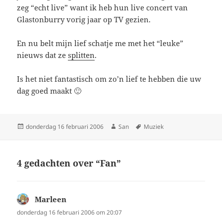
zeg “echt live” want ik heb hun live concert van
Glastonburry vorig jaar op TV gezien.
En nu belt mijn lief schatje me met het “leuke”
nieuws dat ze
splitten
.
Is het niet fantastisch om zo’n lief te hebben die uw
dag goed maakt 🙂
Geplaatst
donderdag 16 februari 2006
Auteur
San
Tags
Muziek
op
4 gedachten over “Fan”
Marleen
schreef:
donderdag 16 februari 2006 om 20:07