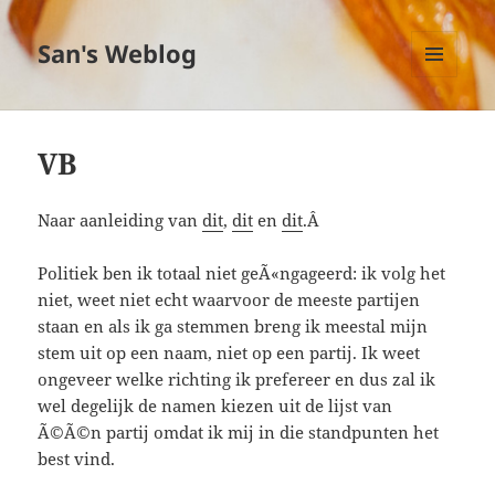
San's Weblog
MENU
EN
WIDGETS
VB
Naar aanleiding van
dit
,
dit
en
dit
.Â
Politiek ben ik totaal niet geÃ«ngageerd: ik volg het
niet, weet niet echt waarvoor de meeste partijen
staan en als ik ga stemmen breng ik meestal mijn
stem uit op een naam, niet op een partij. Ik weet
ongeveer welke richting ik prefereer en dus zal ik
wel degelijk de namen kiezen uit de lijst van
Ã©Ã©n partij omdat ik mij in die standpunten het
best vind.