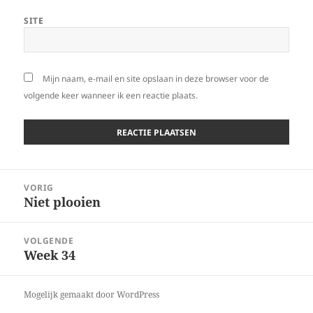
SITE
Mijn naam, e-mail en site opslaan in deze browser voor de
volgende keer wanneer ik een reactie plaats.
Bericht
VORIG
navigatie
Niet plooien
Vorig
bericht:
VOLGENDE
Week 34
Volgend
bericht:
Mogelijk gemaakt door WordPress