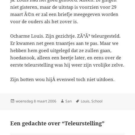
niet gisteren, maar de uitstap is voorzien voor 29
maart Ã©n er zal een briefje meegegeven worden
voor de ouders als het zover is.
Ocharme Louis. Zijn gezichtje. ZÃ³Ã³ teleurgesteld.
Er kwamen net geen traantjes aan te pas. Maar we
hebben hem goed uitgelegd dat ze zullen gaan,
hoedanook, alleen een beetje later, en eens over de
eerste teleurstelling was hij weer zijn vrolijke zelve.
Zijn botten wou hijÂ evenwel toch niet uitdoen.
Geplaatst
woensdag 8 maart 2006
Auteur
San
Tags
Louis
,
School
op
Een gedachte over “Teleurstelling”