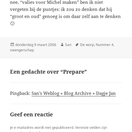
nee, “valies voor Michel maken” ben ik niet
vergeten bij de puntjes: ik zou zo denken dat hij
“groot en oud” genoeg is om daar zelf aan te denken
🙂
Geplaatst
donderdag 9 maart 2006
Auteur
San
Tags
De worp
,
Nummer 4
,
zwangerschap
op
Een gedachte over “Prepare”
Pingback:
San’s Weblog » Blog Archive » Dagje Jan
Geef een reactie
Je e-mailadres wordt niet gepubliceerd.
Vereiste velden zijn