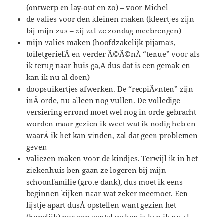
(ontwerp en lay-out en zo) – voor Michel
de valies voor den kleinen maken (kleertjes zijn
bij mijn zus – zij zal ze zondag meebrengen)
mijn valies maken (hoofdzakelijk pijama’s,
toiletgeriefÂ en verder Ã©Ã©nÂ “tenue” voor als
ik terug naar huis ga,Â dus dat is een gemak en
kan ik nu al doen)
doopsuikertjes afwerken. De “recpiÃ«nten” zijn
inÂ orde, nu alleen nog vullen. De volledige
versiering errond moet wel nog in orde gebracht
worden maar gezien ik weet wat ik nodig heb en
waarÂ ik het kan vinden, zal dat geen problemen
geven
valiezen maken voor de kindjes. Terwijl ik in het
ziekenhuis ben gaan ze logeren bij mijn
schoonfamilie (grote dank), dus moet ik eens
beginnen kijken naar wat zeker meemoet. Een
lijstje apart dusÂ opstellen want gezien het
(hopelijk) nog een aantal weken is kan ik nu al