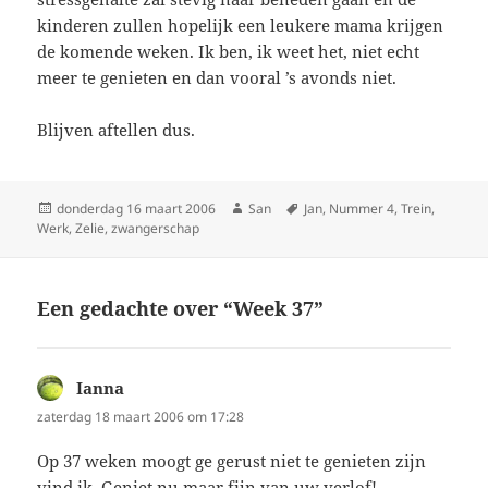
kinderen zullen hopelijk een leukere mama krijgen
de komende weken. Ik ben, ik weet het, niet echt
meer te genieten en dan vooral ’s avonds niet.
Blijven aftellen dus.
Geplaatst
donderdag 16 maart 2006
Auteur
San
Tags
Jan
,
Nummer 4
,
Trein
,
Werk
op
,
Zelie
,
zwangerschap
Een gedachte over “Week 37”
Ianna
schreef:
zaterdag 18 maart 2006 om 17:28
Op 37 weken moogt ge gerust niet te genieten zijn
vind ik. Geniet nu maar fijn van uw verlof!