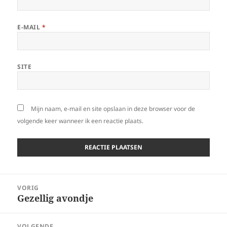
E-MAIL
*
SITE
Mijn naam, e-mail en site opslaan in deze browser voor de
volgende keer wanneer ik een reactie plaats.
Bericht
VORIG
navigatie
Gezellig avondje
Vorig
bericht:
VOLGENDE