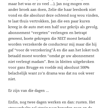
maar het was er zo veel …), Jan nog mogen een
ander broek aan doen, Zelie die haar leesboek niet
vond en die absoluut deze ochtend nog wou vinden,
te laat thuis vertrokken, Jan die een paar kuren
kreeg in de auto met een half uur gekrijs als gevolg,
abonnement “vergeten” verlengen en betrapt
geweest, boete gekregen die NIET moest betaald
worden verzekerde de conducteur mij maar die hij
gaf “voor de verzekering”Â en die aan het loket toch
betaald moest worden “omdat ge uw abonnement
niet verlengt madam”. Ben in bleiten uitgebroken
voor gans Brugge en voelde mij absoluut 500%
belachelijk want zo’n drama was dat nu ook weer
niet.
Er zijn van die dagen …
Enfin, nog twee dagen werken en dan: rusten. Het
stressgehalte zal stevig naar beneden gaan en de