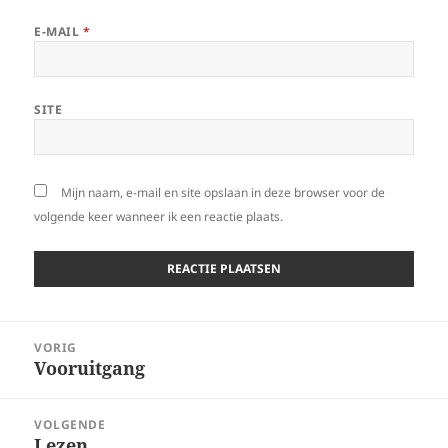
E-MAIL
*
SITE
Mijn naam, e-mail en site opslaan in deze browser voor de
volgende keer wanneer ik een reactie plaats.
Bericht
VORIG
navigatie
Vooruitgang
Vorig
bericht:
VOLGENDE
Lezen
Volgend