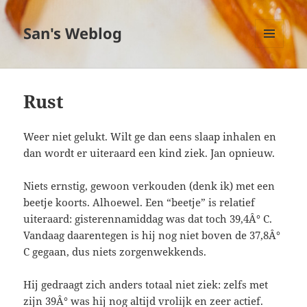
San's Weblog
MENU
EN
WIDGETS
Rust
Weer niet gelukt. Wilt ge dan eens slaap inhalen en
dan wordt er uiteraard een kind ziek. Jan opnieuw.
Niets ernstig, gewoon verkouden (denk ik) met een
beetje koorts. Alhoewel. Een “beetje” is relatief
uiteraard: gisterennamiddag was dat toch 39,4Â° C.
Vandaag daarentegen is hij nog niet boven de 37,8Â°
C gegaan, dus niets zorgenwekkends.
Hij gedraagt zich anders totaal niet ziek: zelfs met
zijn 39Â° was hij nog altijd vrolijk en zeer actief.