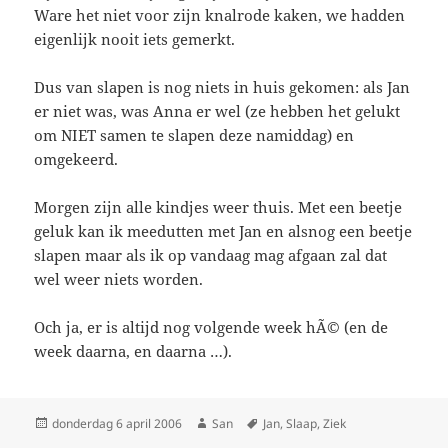
Ware het niet voor zijn knalrode kaken, we hadden
eigenlijk nooit iets gemerkt.
Dus van slapen is nog niets in huis gekomen: als Jan
er niet was, was Anna er wel (ze hebben het gelukt
om NIET samen te slapen deze namiddag) en
omgekeerd.
Morgen zijn alle kindjes weer thuis. Met een beetje
geluk kan ik meedutten met Jan en alsnog een beetje
slapen maar als ik op vandaag mag afgaan zal dat
wel weer niets worden.
Och ja, er is altijd nog volgende week hÃ© (en de
week daarna, en daarna …).
Geplaatst
donderdag 6 april 2006
Auteur
San
Tags
Jan
,
Slaap
,
Ziek
op