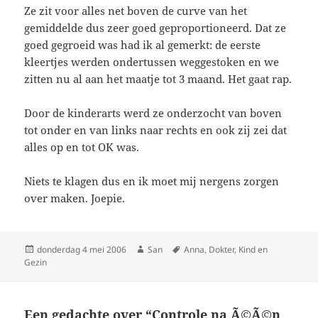
Ze zit voor alles net boven de curve van het
gemiddelde dus zeer goed geproportioneerd. Dat ze
goed gegroeid was had ik al gemerkt: de eerste
kleertjes werden ondertussen weggestoken en we
zitten nu al aan het maatje tot 3 maand. Het gaat rap.
Door de kinderarts werd ze onderzocht van boven
tot onder en van links naar rechts en ook zij zei dat
alles op en tot OK was.
Niets te klagen dus en ik moet mij nergens zorgen
over maken. Joepie.
Geplaatst
donderdag 4 mei 2006
Auteur
San
Tags
Anna
,
Dokter
,
Kind en
Gezin
op
Een gedachte over “Controle na Ã©Ã©n