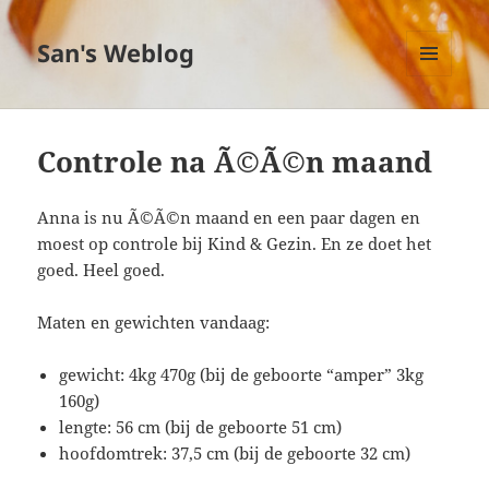
San's Weblog
MENU
EN
WIDGETS
Controle na Ã©Ã©n maand
Anna is nu Ã©Ã©n maand en een paar dagen en
moest op controle bij Kind & Gezin. En ze doet het
goed. Heel goed.
Maten en gewichten vandaag:
gewicht: 4kg 470g (bij de geboorte “amper” 3kg
160g)
lengte: 56 cm (bij de geboorte 51 cm)
hoofdomtrek: 37,5 cm (bij de geboorte 32 cm)