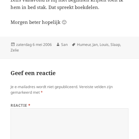
hem in bed stak. Dat spreekt boekdelen.
Morgen beter hopelijk 🙂
Geplaatst
zaterdag 6 mei 2006
Auteur
San
Tags
Humeur
,
Jan
,
Louis
,
Slaap
,
Zelie
op
Geef een reactie
Je e-mailadres wordt niet gepubliceerd.
Vereiste velden zijn
gemarkeerd met
*
REACTIE
*