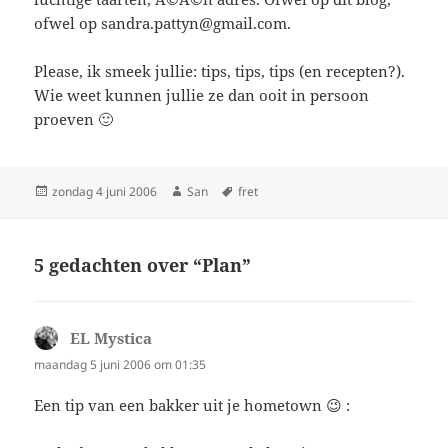
ofwel op sandra.pattyn@gmail.com.
Please, ik smeek jullie: tips, tips, tips (en recepten?).
Wie weet kunnen jullie ze dan ooit in persoon
proeven 🙂
Geplaatst
zondag 4 juni 2006
Auteur
San
Tags
fret
op
5 gedachten over “Plan”
EL Mystica
schreef:
maandag 5 juni 2006 om 01:35
Een tip van een bakker uit je hometown 😉 :