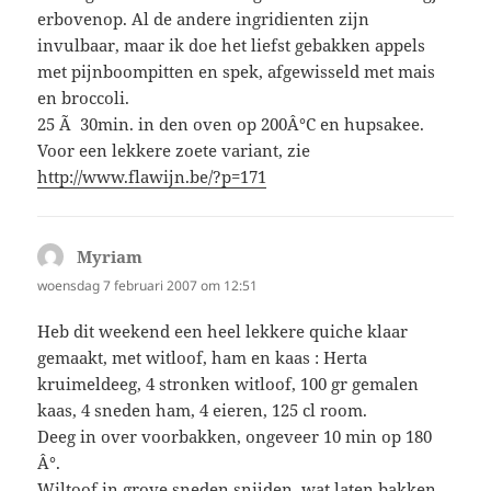
erbovenop. Al de andere ingridienten zijn
invulbaar, maar ik doe het liefst gebakken appels
met pijnboompitten en spek, afgewisseld met mais
en broccoli.
25 Ã 30min. in den oven op 200Â°C en hupsakee.
Voor een lekkere zoete variant, zie
http://www.flawijn.be/?p=171
Myriam
schreef:
woensdag 7 februari 2007 om 12:51
Heb dit weekend een heel lekkere quiche klaar
gemaakt, met witloof, ham en kaas : Herta
kruimeldeeg, 4 stronken witloof, 100 gr gemalen
kaas, 4 sneden ham, 4 eieren, 125 cl room.
Deeg in over voorbakken, ongeveer 10 min op 180
Â°.
Wiltoof in grove sneden snijden, wat laten bakken