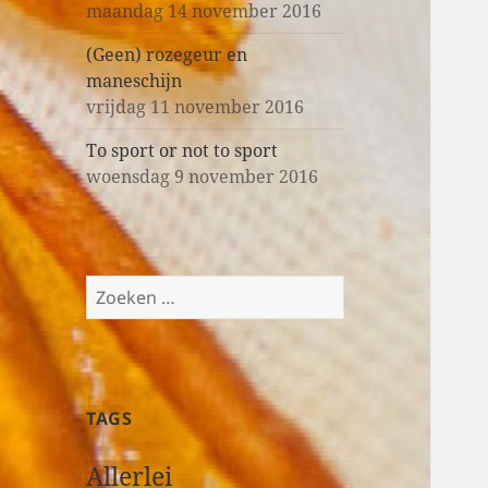
maandag 14 november 2016
(Geen) rozegeur en
maneschijn
vrijdag 11 november 2016
To sport or not to sport
woensdag 9 november 2016
Z
o
e
k
e
TAGS
n
n
Allerlei
a