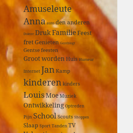
a
Amuseleute
r
:
Anna
den anderen
auto
Druk
Familie
Feest
Dokter
fret
Genieten
Gentblogt
Gentse feesten
Groot worden
Huis
Humeur
Jan
Kamp
Internet
kinderen
kinders
Louis
Moe
Muziek
Ontwikkeling
Optreden
School
Scouts
Pijn
Shoppen
Slaap
TV
Sport
Tanden