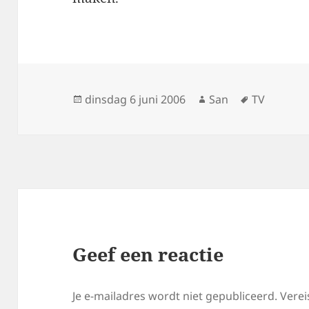
Geplaatst
dinsdag 6 juni 2006
Auteur
San
Tags
TV
op
Geef een reactie
Je e-mailadres wordt niet gepubliceerd.
Verei