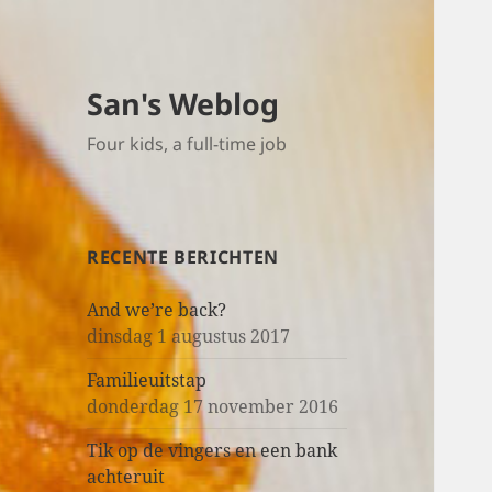
San's Weblog
Four kids, a full-time job
RECENTE BERICHTEN
And we’re back?
dinsdag 1 augustus 2017
Familieuitstap
donderdag 17 november 2016
Tik op de vingers en een bank
achteruit