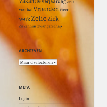
Vakantie
verjaardag
virus
Vrienden
voetbal
Weer
Zelie
Ziek
Werk
zwangerschap
Ziekenhuis
ARCHIEVEN
A
r
c
h
i
META
e
v
Login
e