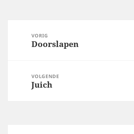
Bericht
navigatie
VORIG
Doorslapen
Vorig
bericht:
VOLGENDE
Juich
Volgend
bericht: