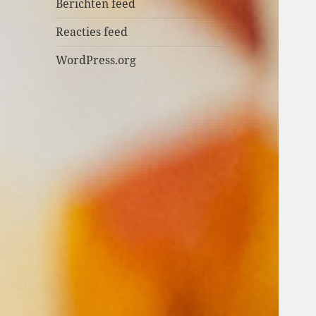
n
Berichten feed
Reacties feed
WordPress.org