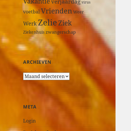
Vakantie
verjaardag
virus
Vrienden
voetbal
Weer
Zelie
Ziek
Werk
zwangerschap
Ziekenhuis
ARCHIEVEN
A
r
c
h
i
META
e
v
Login
e