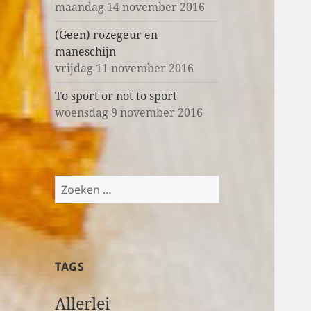
maandag 14 november 2016
(Geen) rozegeur en
maneschijn
vrijdag 11 november 2016
To sport or not to sport
woensdag 9 november 2016
Z
o
e
k
e
TAGS
n
n
Allerlei
a