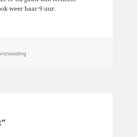
ook weer haar 9 uur.
ags
orstvoeding
t”