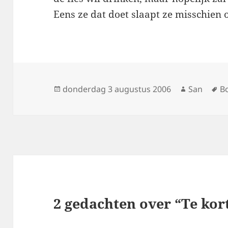
Eens ze dat doet slaapt ze misschien 
Geplaatst
donderdag 3 augustus 2006
Auteur
San
T
B
op
2 gedachten over “Te kor