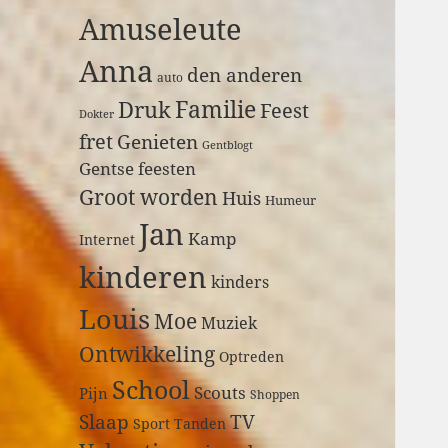
a
Amuseleute
r
:
Anna
den anderen
auto
Druk
Familie
Feest
Dokter
fret
Genieten
Gentblogt
Gentse feesten
Groot worden
Huis
Humeur
Jan
Kamp
Internet
kinderen
kinders
Louis
Moe
Muziek
Ontwikkeling
Optreden
School
Scouts
Pijn
Shoppen
Slaap
TV
Sport
Tanden