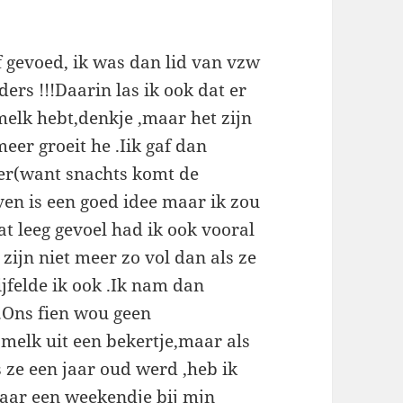
lf gevoed, ik was dan lid van vzw
ers !!!Daarin las ik ook dat er
 melk hebt,denkje ,maar het zijn
eer groeit he .Iik gaf dan
er(want snachts komt de
ven is een goed idee maar ik zou
t leeg gevoel had ik ook vooral
zijn niet meer zo vol dan als ze
felde ik ook .Ik nam dan
g.Ons fien wou geen
 melk uit een bekertje,maar als
s ze een jaar oud werd ,heb ik
haar een weekendje bij mjn