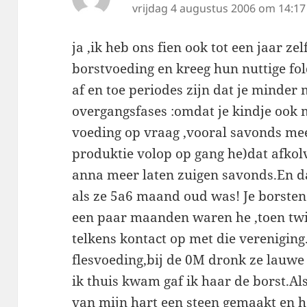
vrijdag 4 augustus 2006 om 14:17
ja ,ik heb ons fien ook tot een jaar ze
borstvoeding en kreeg hun nuttige fold
af en toe periodes zijn dat je minder
overgangsfases :omdat je kindje ook m
voeding op vraag ,vooral savonds me
produktie volop op gang he)dat afkol
anna meer laten zuigen savonds.En da
als ze 5a6 maand oud was! Je borsten 
een paar maanden waren he ,toen twij
telkens kontact op met die verenigin
flesvoeding,bij de 0M dronk ze lauwe
ik thuis kwam gaf ik haar de borst.Al
van mijn hart een steen gemaakt en 