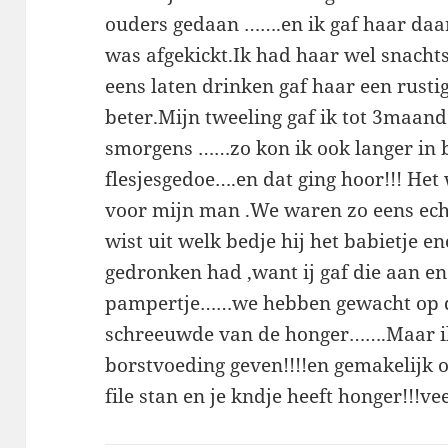
ouders gedaan …….en ik gaf haar daa
was afgekickt.Ik had haar wel snacht
eens laten drinken gaf haar een rustig
beter.Mijn tweeling gaf ik tot 3maand
smorgens ……zo kon ik ook langer in 
flesjesgedoe….en dat ging hoor!!! He
voor mijn man .We waren zo eens ech
wist uit welk bedje hij het babietje 
gedronken had ,want ij gaf die aan en
pampertje……we hebben gewacht op d
schreeuwde van de honger…….Maar ik
borstvoeding geven!!!!en gemakelijk oo
file stan en je kndje heeft honger!!!ve