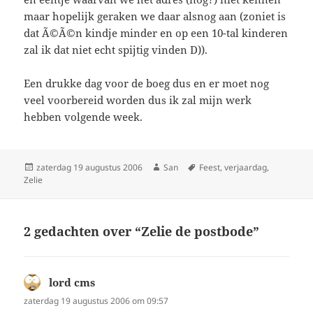
maar hopelijk geraken we daar alsnog aan (zoniet is
dat Ã©Ã©n kindje minder en op een 10-tal kinderen
zal ik dat niet echt spijtig vinden D)).
Een drukke dag voor de boeg dus en er moet nog
veel voorbereid worden dus ik zal mijn werk
hebben volgende week.
Geplaatst
zaterdag 19 augustus 2006
Auteur
San
Tags
Feest
,
verjaardag
,
Zelie
op
2 gedachten over “Zelie de postbode”
lord cms
schreef:
zaterdag 19 augustus 2006 om 09:57