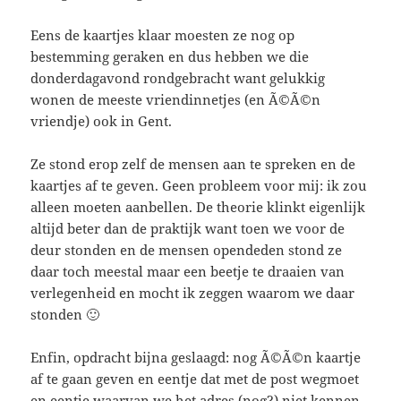
Eens de kaartjes klaar moesten ze nog op
bestemming geraken en dus hebben we die
donderdagavond rondgebracht want gelukkig
wonen de meeste vriendinnetjes (en Ã©Ã©n
vriendje) ook in Gent.
Ze stond erop zelf de mensen aan te spreken en de
kaartjes af te geven. Geen probleem voor mij: ik zou
alleen moeten aanbellen. De theorie klinkt eigenlijk
altijd beter dan de praktijk want toen we voor de
deur stonden en de mensen opendeden stond ze
daar toch meestal maar een beetje te draaien van
verlegenheid en mocht ik zeggen waarom we daar
stonden 🙂
Enfin, opdracht bijna geslaagd: nog Ã©Ã©n kaartje
af te gaan geven en eentje dat met de post wegmoet
en eentje waarvan we het adres (nog?) niet kennen