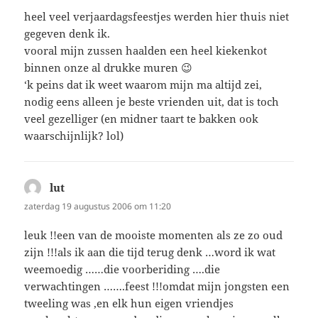
heel veel verjaardagsfeestjes werden hier thuis niet
gegeven denk ik.
vooral mijn zussen haalden een heel kiekenkot
binnen onze al drukke muren 😉
‘k peins dat ik weet waarom mijn ma altijd zei,
nodig eens alleen je beste vrienden uit, dat is toch
veel gezelliger (en midner taart te bakken ook
waarschijnlijk? lol)
lut
schreef:
zaterdag 19 augustus 2006 om 11:20
leuk !!een van de mooiste momenten als ze zo oud
zijn !!!als ik aan die tijd terug denk …word ik wat
weemoedig ……die voorberiding ….die
verwachtingen …….feest !!!omdat mijn jongsten een
tweeling was ,en elk hun eigen vriendjes