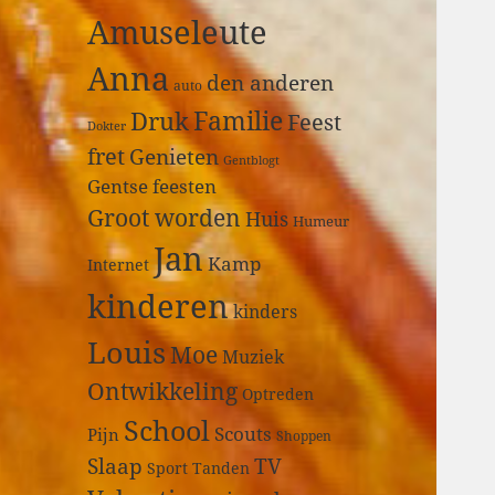
a
Amuseleute
r
:
Anna
den anderen
auto
Druk
Familie
Feest
Dokter
fret
Genieten
Gentblogt
Gentse feesten
Groot worden
Huis
Humeur
Jan
Kamp
Internet
kinderen
kinders
Louis
Moe
Muziek
Ontwikkeling
Optreden
School
Scouts
Pijn
Shoppen
Slaap
TV
Sport
Tanden