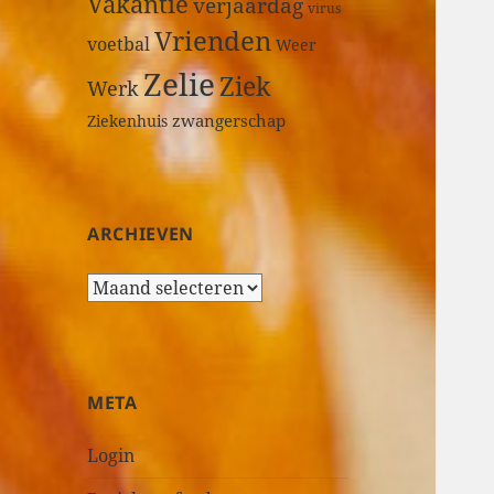
Vakantie
verjaardag
virus
Vrienden
voetbal
Weer
Zelie
Ziek
Werk
zwangerschap
Ziekenhuis
ARCHIEVEN
A
r
c
h
i
META
e
v
Login
e