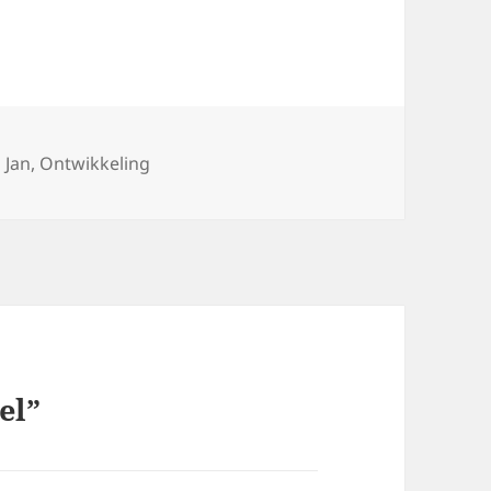
Tags
Jan
,
Ontwikkeling
el”