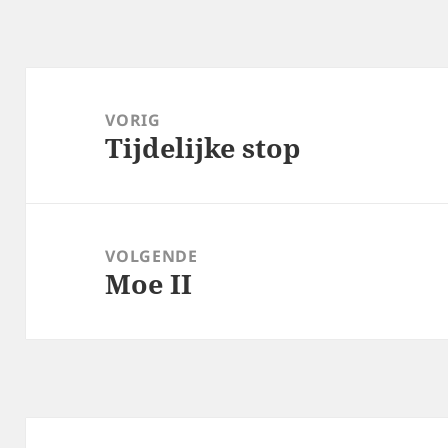
Bericht
navigatie
VORIG
Tijdelijke stop
Vorig
bericht:
VOLGENDE
Moe II
Volgend
bericht: