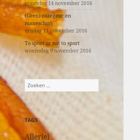
maandag 14 november 2016
(Geen) rozegeur en
maneschijn
vrijdag 11 november 2016
To sport or not to sport
woensdag 9 november 2016
Z
o
e
k
e
TAGS
n
n
Allerlei
a