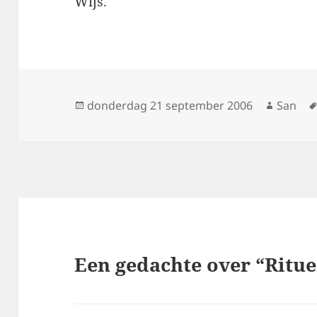
Wijs.
Geplaatst
donderdag 21 september 2006
Auteur
San
op
Een gedachte over “Ritue