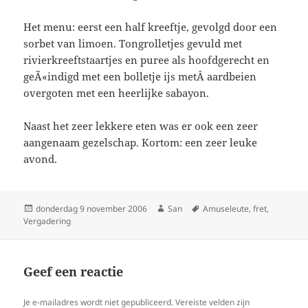
Het menu: eerst een half kreeftje, gevolgd door een
sorbet van limoen. Tongrolletjes gevuld met
rivierkreeftstaartjes en puree als hoofdgerecht en
geÃ«indigd met een bolletje ijs metÂ aardbeien
overgoten met een heerlijke sabayon.
Naast het zeer lekkere eten was er ook een zeer
aangenaam gezelschap. Kortom: een zeer leuke
avond.
Geplaatst
donderdag 9 november 2006
Auteur
San
Tags
Amuseleute
,
fret
,
Vergadering
op
Geef een reactie
Je e-mailadres wordt niet gepubliceerd.
Vereiste velden zijn