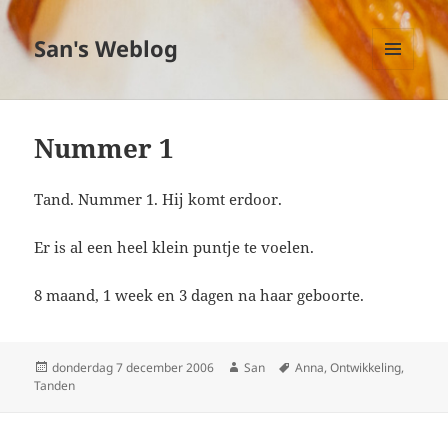
San's Weblog
MENU
EN
WIDGETS
Nummer 1
Tand. Nummer 1. Hij komt erdoor.
Er is al een heel klein puntje te voelen.
8 maand, 1 week en 3 dagen na haar geboorte.
Geplaatst
donderdag 7 december 2006
Auteur
San
Tags
Anna
,
Ontwikkeling
,
Tanden
op