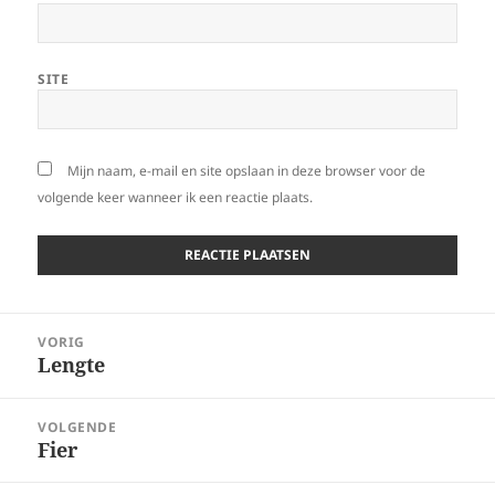
SITE
Mijn naam, e-mail en site opslaan in deze browser voor de
volgende keer wanneer ik een reactie plaats.
Bericht
VORIG
navigatie
Lengte
Vorig
bericht:
VOLGENDE
Fier
Volgend
bericht: