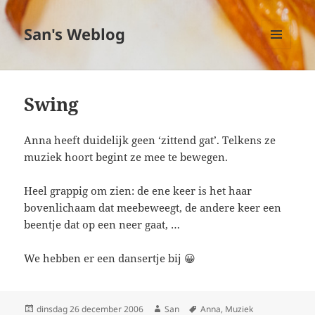
San's Weblog
MENU
EN
WIDGETS
Swing
Anna heeft duidelijk geen ‘zittend gat’. Telkens ze
muziek hoort begint ze mee te bewegen.
Heel grappig om zien: de ene keer is het haar
bovenlichaam dat meebeweegt, de andere keer een
beentje dat op een neer gaat, …
We hebben er een dansertje bij 😀
Geplaatst
dinsdag 26 december 2006
Auteur
San
Tags
Anna
,
Muziek