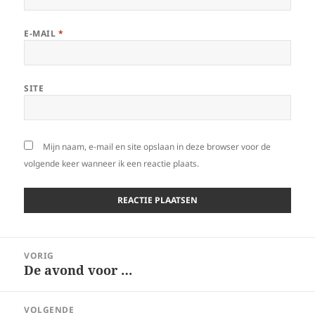
E-MAIL
*
SITE
Mijn naam, e-mail en site opslaan in deze browser voor de
volgende keer wanneer ik een reactie plaats.
Bericht
VORIG
navigatie
De avond voor …
Vorig
bericht:
VOLGENDE