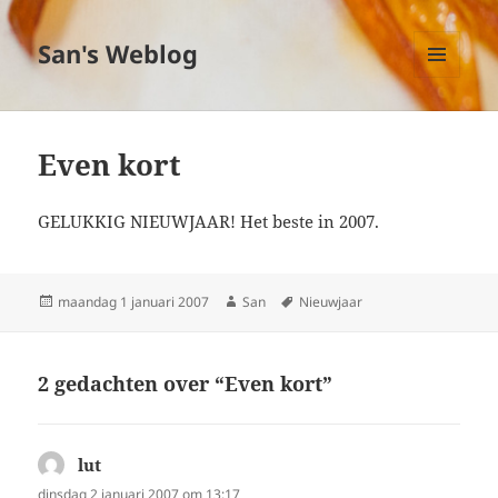
San's Weblog
MENU
EN
WIDGETS
Even kort
GELUKKIG NIEUWJAAR! Het beste in 2007.
Geplaatst
maandag 1 januari 2007
Auteur
San
Tags
Nieuwjaar
op
2 gedachten over “Even kort”
lut
schreef:
dinsdag 2 januari 2007 om 13:17