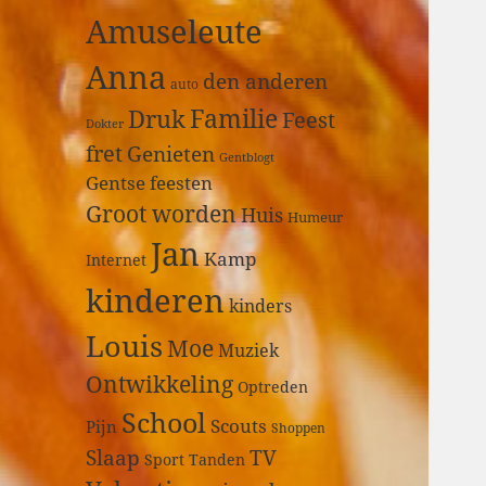
a
Amuseleute
r
:
Anna
den anderen
auto
Druk
Familie
Feest
Dokter
fret
Genieten
Gentblogt
Gentse feesten
Groot worden
Huis
Humeur
Jan
Kamp
Internet
kinderen
kinders
Louis
Moe
Muziek
Ontwikkeling
Optreden
School
Scouts
Pijn
Shoppen
Slaap
TV
Sport
Tanden