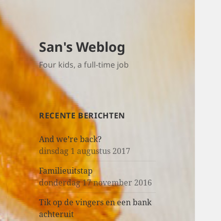
San's Weblog
Four kids, a full-time job
RECENTE BERICHTEN
And we’re back?
dinsdag 1 augustus 2017
Familieuitstap
donderdag 17 november 2016
Tik op de vingers en een bank
achteruit