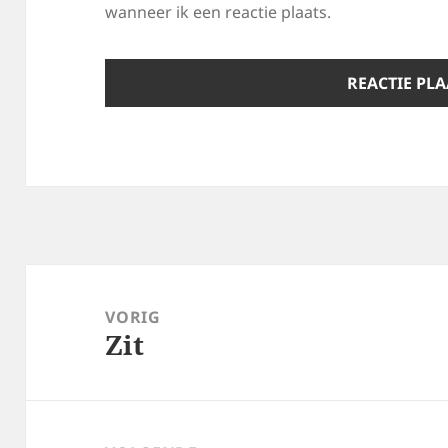
wanneer ik een reactie plaats.
Bericht
navigatie
VORIG
Zit
Vorig
bericht: