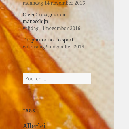
maandag 14 november 2016
(Geen) rozegeur en
maneschijn
vrijdag 11 november 2016
To sport or not to sport
woensdag 9 november 2016
Z
o
e
k
e
TAGS
n
n
Allerlei
a