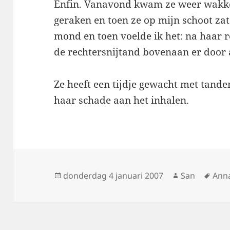
Enfin. Vanavond kwam ze weer wakker
geraken en toen ze op mijn schoot zat
mond en toen voelde ik het: na haar 
de rechtersnijtand bovenaan er door
Ze heeft een tijdje gewacht met tande
haar schade aan het inhalen.
Geplaatst
donderdag 4 januari 2007
Auteur
San
Tag
Ann
op