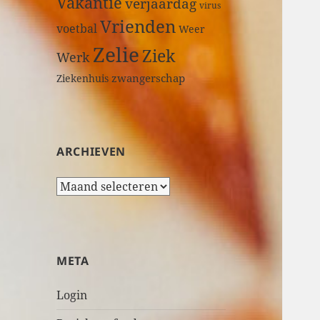
Vakantie
verjaardag
virus
Vrienden
voetbal
Weer
Zelie
Ziek
Werk
zwangerschap
Ziekenhuis
ARCHIEVEN
A
r
c
h
i
META
e
v
Login
e