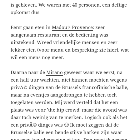
is gebleven. We waren met 40 personen, een deftige
opkomst dus.
Eerst gaan eten in
Madou’s Provence
: zeer
aangenaam restaurant en de bediening was
uitstekend. Wreed vriendelijke mensen en zeer
lekker eten (voor menu en bespreking: zie
hier
), wat
wil een mens nog meer.
Daarna naar de
Mirano
geweest waar we eerst, na
een half uur wachten, niet binnen mochten wegens
privÃ© dingen van de Brussels francofinische balie,
maar na eventjes aangedrongen te hebben toch
toegelaten werden. Mij werd verteld dat het een
plaats was voor ’the hip crowd’ maar die avond was
daar toch weinig van te merken. Logisch ook als het
een privÃ© dinges was 🙂 Ik moet zeggen dat de
Brusselse balie een bende stijve harken zijn waar
nog geen heupbeweging af kon. Dan moet ik zeggen