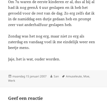
Om 7u waren de eerste kinderen er al, dus al bij al
had ik nog geenÂ 4 uur geslapen en ik heb het
gevoeld voor de rest van de dag. Zo erg zelfs dat ik
in de namiddag een dutje gedaan heb en prompt
zeer vast anderhalfuur geslapen heb.
Zondag was het nog erg, maar niet zo erg als
zaterdag en vandaag voel ik me eindelijk weer een
beetje mens.
Jaje, het is wat, ouder worden.
Geplaatst
maandag 15 januari 2007
Auteur
San
Tags
Amuseleute
,
Moe
,
Werk
op
Geef een reactie