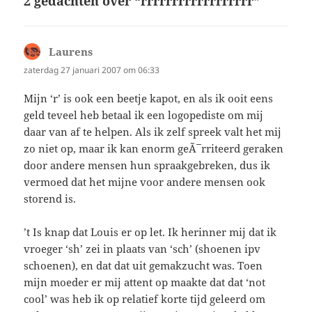
2 gedachten over “rrrrrrrrrrrrrrrrrr”
Laurens
schreef:
zaterdag 27 januari 2007 om 06:33
Mijn ‘r’ is ook een beetje kapot, en als ik ooit eens
geld teveel heb betaal ik een logopediste om mij
daar van af te helpen. Als ik zelf spreek valt het mij
zo niet op, maar ik kan enorm geÃ¯rriteerd geraken
door andere mensen hun spraakgebreken, dus ik
vermoed dat het mijne voor andere mensen ook
storend is.
’t Is knap dat Louis er op let. Ik herinner mij dat ik
vroeger ‘sh’ zei in plaats van ‘sch’ (shoenen ipv
schoenen), en dat dat uit gemakzucht was. Toen
mijn moeder er mij attent op maakte dat dat ‘not
cool’ was heb ik op relatief korte tijd geleerd om