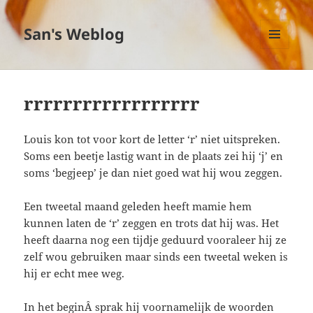
San's Weblog
MENU
EN
WIDGETS
rrrrrrrrrrrrrrrrrr
Louis kon tot voor kort de letter ‘r’ niet uitspreken.
Soms een beetje lastig want in de plaats zei hij ‘j’ en
soms ‘begjeep’ je dan niet goed wat hij wou zeggen.
Een tweetal maand geleden heeft mamie hem
kunnen laten de ‘r’ zeggen en trots dat hij was. Het
heeft daarna nog een tijdje geduurd vooraleer hij ze
zelf wou gebruiken maar sinds een tweetal weken is
hij er echt mee weg.
In het beginÂ sprak hij voornamelijk de woorden