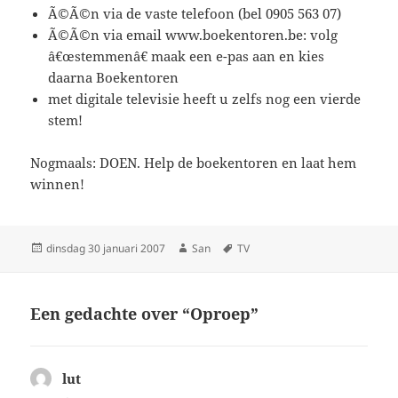
Ã©Ã©n via de vaste telefoon (bel 0905 563 07)
Ã©Ã©n via email www.boekentoren.be: volg
â€œstemmenâ€ maak een e-pas aan en kies
daarna Boekentoren
met digitale televisie heeft u zelfs nog een vierde
stem!
Nogmaals: DOEN. Help de boekentoren en laat hem
winnen!
Geplaatst
dinsdag 30 januari 2007
Auteur
San
Tags
TV
op
Een gedachte over “Oproep”
lut
schreef: