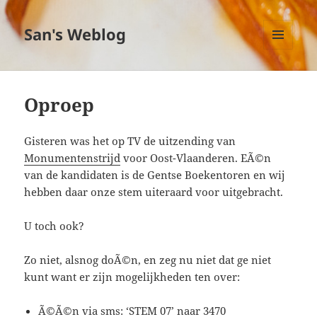
San's Weblog
MENU
EN
WIDGETS
Oproep
Gisteren was het op TV de uitzending van
Monumentenstrijd
voor Oost-Vlaanderen. EÃ©n
van de kandidaten is de Gentse Boekentoren en wij
hebben daar onze stem uiteraard voor uitgebracht.
U toch ook?
Zo niet, alsnog doÃ©n, en zeg nu niet dat ge niet
kunt want er zijn mogelijkheden ten over:
Ã©Ã©n via sms: ‘STEM 07’ naar 3470