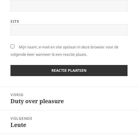
SITE
Mijn naam, e-mail en site opslaan in deze browser voor de
volgende keer wanneer ik een reactie plaats.
Bericht
VORIG
navigatie
Duty over pleasure
Vorig
bericht:
VOLGENDE
Leute
Volgend
bericht: