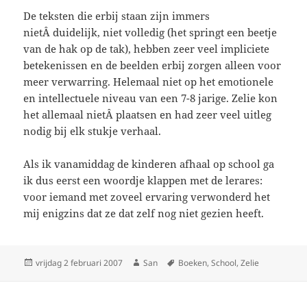
De teksten die erbij staan zijn immers
nietÂ duidelijk, niet volledig (het springt een beetje
van de hak op de tak), hebben zeer veel impliciete
betekenissen en de beelden erbij zorgen alleen voor
meer verwarring. Helemaal niet op het emotionele
en intellectuele niveau van een 7-8 jarige. Zelie kon
het allemaal nietÂ plaatsen en had zeer veel uitleg
nodig bij elk stukje verhaal.
Als ik vanamiddag de kinderen afhaal op school ga
ik dus eerst een woordje klappen met de lerares:
voor iemand met zoveel ervaring verwonderd het
mij enigzins dat ze dat zelf nog niet gezien heeft.
Geplaatst
vrijdag 2 februari 2007
Auteur
San
Tags
Boeken
,
School
,
Zelie
op