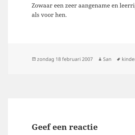
Zowaar een zeer aangename en leerri
als voor hen.
Geplaatst
zondag 18 februari 2007
Auteur
San
Tags
kinde
op
Geef een reactie