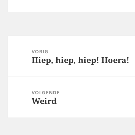
Bericht
navigatie
VORIG
Hiep, hiep, hiep! Hoera!
Vorig
bericht:
VOLGENDE
Weird
Volgend
bericht: