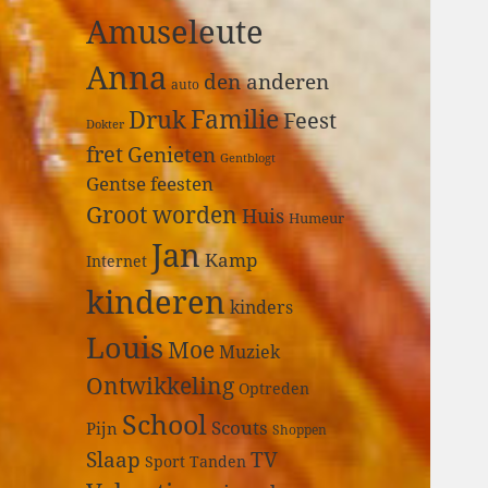
a
Amuseleute
r
:
Anna
den anderen
auto
Druk
Familie
Feest
Dokter
fret
Genieten
Gentblogt
Gentse feesten
Groot worden
Huis
Humeur
Jan
Kamp
Internet
kinderen
kinders
Louis
Moe
Muziek
Ontwikkeling
Optreden
School
Scouts
Pijn
Shoppen
Slaap
TV
Sport
Tanden