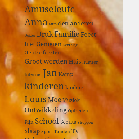
a
Amuseleute
r
:
Anna
den anderen
auto
Druk
Familie
Feest
Dokter
fret
Genieten
Gentblogt
Gentse feesten
Groot worden
Huis
Humeur
Jan
Kamp
Internet
kinderen
kinders
Louis
Moe
Muziek
Ontwikkeling
Optreden
School
Scouts
Pijn
Shoppen
Slaap
TV
Sport
Tanden