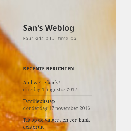
San's Weblog
Four kids, a full-time job
RECENTE BERICHTEN
And we’re back?
dinsdag 1 augustus 2017
Familieuitstap
donderdag 17 november 2016
Tik op de vingers en een bank
achteruit