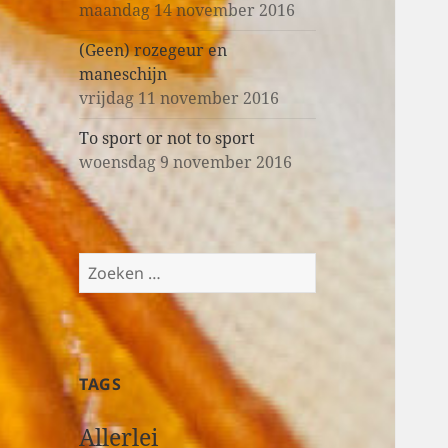
maandag 14 november 2016
(Geen) rozegeur en
maneschijn
vrijdag 11 november 2016
To sport or not to sport
woensdag 9 november 2016
Z
o
e
k
e
TAGS
n
n
Allerlei
a