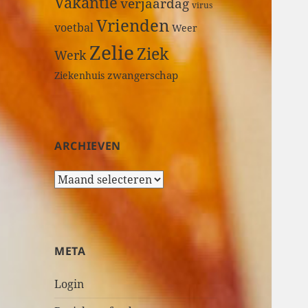
Vakantie
verjaardag
virus
Vrienden
voetbal
Weer
Zelie
Ziek
Werk
zwangerschap
Ziekenhuis
ARCHIEVEN
A
r
c
h
i
META
e
v
Login
e