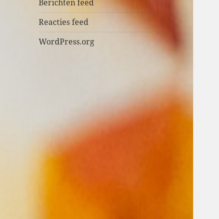
n
Berichten feed
Reacties feed
WordPress.org