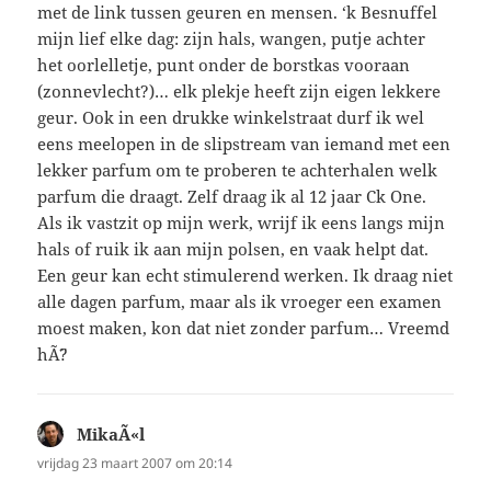
met de link tussen geuren en mensen. ‘k Besnuffel
mijn lief elke dag: zijn hals, wangen, putje achter
het oorlelletje, punt onder de borstkas vooraan
(zonnevlecht?)… elk plekje heeft zijn eigen lekkere
geur. Ook in een drukke winkelstraat durf ik wel
eens meelopen in de slipstream van iemand met een
lekker parfum om te proberen te achterhalen welk
parfum die draagt. Zelf draag ik al 12 jaar Ck One.
Als ik vastzit op mijn werk, wrijf ik eens langs mijn
hals of ruik ik aan mijn polsen, en vaak helpt dat.
Een geur kan echt stimulerend werken. Ik draag niet
alle dagen parfum, maar als ik vroeger een examen
moest maken, kon dat niet zonder parfum… Vreemd
hÃ¨?
MikaÃ«l
schreef:
vrijdag 23 maart 2007 om 20:14