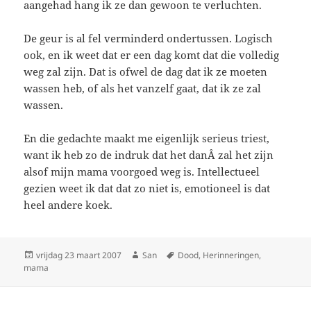
aangehad hang ik ze dan gewoon te verluchten.
De geur is al fel verminderd ondertussen. Logisch
ook, en ik weet dat er een dag komt dat die volledig
weg zal zijn. Dat is ofwel de dag dat ik ze moeten
wassen heb, of als het vanzelf gaat, dat ik ze zal
wassen.
En die gedachte maakt me eigenlijk serieus triest,
want ik heb zo de indruk dat het danÂ zal het zijn
alsof mijn mama voorgoed weg is. Intellectueel
gezien weet ik dat dat zo niet is, emotioneel is dat
heel andere koek.
Geplaatst
vrijdag 23 maart 2007
Auteur
San
Tags
Dood
,
Herinneringen
,
mama
op