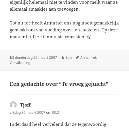
eigenlijk helemaal niet te vinden voor melk waar ze
allemaal smaakjes aan toevoegen.
Tot nu toe heeft Anna het ons nog nooit gemakkelijk
gemaakt om van voeding over te schakelen. Op deze
manier blijft ze tenminste consistent 🙂
Geplaatst
donderdag 29 maart 2007
Auteur
San
Tags
Anna
,
fret
,
Ontwikkeling
op
Een gedachte over “Te vroeg gejuicht”
Tjoff
schreef:
vrijdag 30 maart 2007 om 00:21
Inderdaad heel vervelend dat ze tegenwoordig