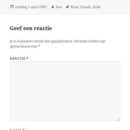
Geplaatst
zondag 1 april 2007
Auteur
San
Tags
Bizar
,
Scouts
,
Zelie
op
Geef een reactie
Je e-mailadres wordt niet gepubliceerd.
Vereiste velden zijn
gemarkeerd met
*
REACTIE
*