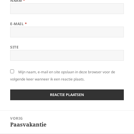
NAAM
*
E-MAIL
*
SITE
Mijn naam, e-mail en site opslaan in deze browser voor de
volgende keer wanneer ik een reactie plaats.
Bericht
VORIG
navigatie
Paasvakantie
Vorig
bericht: