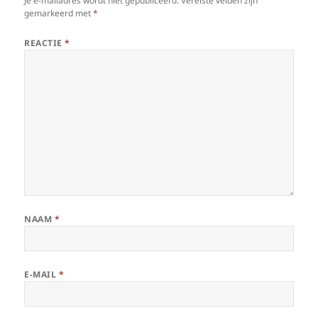
Je e-mailadres wordt niet gepubliceerd.
Vereiste velden zijn
gemarkeerd met
*
REACTIE
*
NAAM
*
E-MAIL
*