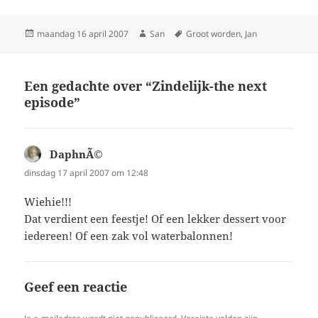
Geplaatst
maandag 16 april 2007
Auteur
San
Tags
Groot worden
,
Jan
op
Een gedachte over “Zindelijk-the next
episode”
DaphnÃ©
schreef:
dinsdag 17 april 2007 om 12:48
Wiehie!!!
Dat verdient een feestje! Of een lekker dessert voor
iedereen! Of een zak vol waterbalonnen!
Geef een reactie