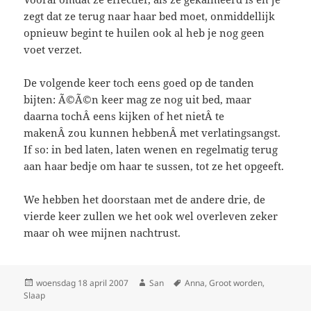
zegt dat ze terug naar haar bed moet, onmiddellijk
opnieuw begint te huilen ook al heb je nog geen
voet verzet.
De volgende keer toch eens goed op de tanden
bijten: Ã©Ã©n keer mag ze nog uit bed, maar
daarna tochÂ eens kijken of het nietÂ te
makenÂ zou kunnen hebbenÂ met verlatingsangst.
If so: in bed laten, laten wenen en regelmatig terug
aan haar bedje om haar te sussen, tot ze het opgeeft.
We hebben het doorstaan met de andere drie, de
vierde keer zullen we het ook wel overleven zeker
maar oh wee mijnen nachtrust.
Geplaatst
woensdag 18 april 2007
Auteur
San
Tags
Anna
,
Groot worden
,
Slaap
op