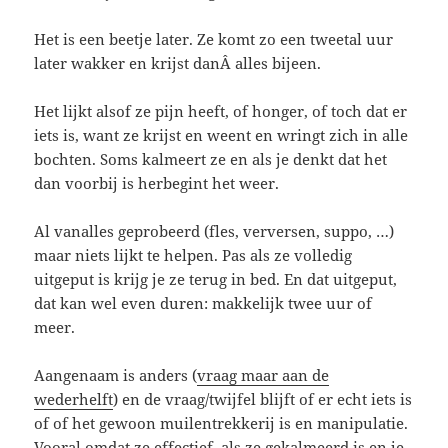
Het is een beetje later. Ze komt zo een tweetal uur
later wakker en krijst danÂ alles bijeen.
Het lijkt alsof ze pijn heeft, of honger, of toch dat er
iets is, want ze krijst en weent en wringt zich in alle
bochten. Soms kalmeert ze en als je denkt dat het
dan voorbij is herbegint het weer.
Al vanalles geprobeerd (fles, verversen, suppo, …)
maar niets lijkt te helpen. Pas als ze volledig
uitgeput is krijg je ze terug in bed. En dat uitgeput,
dat kan wel even duren: makkelijk twee uur of
meer.
Aangenaam is anders (
vraag maar aan de
wederhelft
) en de vraag/twijfel blijft of er echt iets is
of of het gewoon muilentrekkerij is en manipulatie.
Vooral omdat ze effectief, als ze gekalmeerd is en je