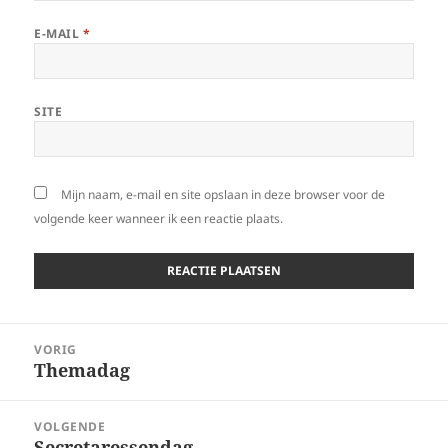
E-MAIL
*
SITE
Mijn naam, e-mail en site opslaan in deze browser voor de
volgende keer wanneer ik een reactie plaats.
Bericht
VORIG
navigatie
Themadag
Vorig
bericht:
VOLGENDE
Secretaressendag
Volgend