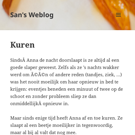
San's Weblog
MENU
EN
WIDGETS
Kuren
SindsÂ Anna de nacht doorslaapt is ze altijd al een
goede slaper geweest. Zelfs als ze ’s nachts wakker
werd om Ã©Ã©n of andere reden (tandjes, ziek, …)
was het nooit moeilijk om haar opnieuw in bed te
krijgen: eventjes beneden een minuut of twee op de
schoot en zonder probleem sliep ze dan
onmiddellijkÂ opnieuw in.
Maar sinds enige tijd heeft Anna af en toe kuren. Ze
slaapt al een beetje moeilijker in tegenwoordig,
maar al bij al valt dat nog mee.