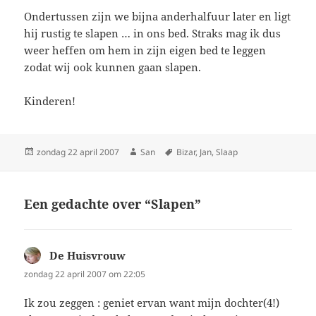
Ondertussen zijn we bijna anderhalfuur later en ligt
hij rustig te slapen … in ons bed. Straks mag ik dus
weer heffen om hem in zijn eigen bed te leggen
zodat wij ook kunnen gaan slapen.
Kinderen!
Geplaatst
zondag 22 april 2007
Auteur
San
Tags
Bizar
,
Jan
,
Slaap
op
Een gedachte over “Slapen”
De Huisvrouw
schreef:
zondag 22 april 2007 om 22:05
Ik zou zeggen : geniet ervan want mijn dochter(4!)