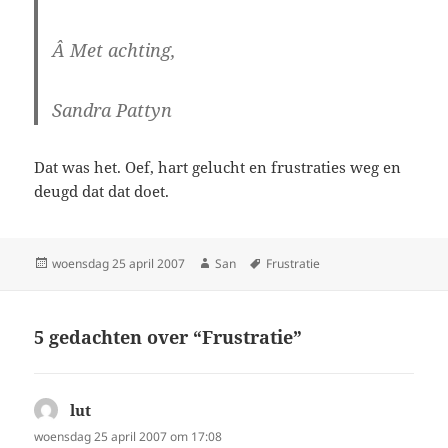
Â Met achting,
Sandra Pattyn
Dat was het. Oef, hart gelucht en frustraties weg en
deugd dat dat doet.
Geplaatst
woensdag 25 april 2007
Auteur
San
Tags
Frustratie
op
5 gedachten over “Frustratie”
lut
schreef:
woensdag 25 april 2007 om 17:08