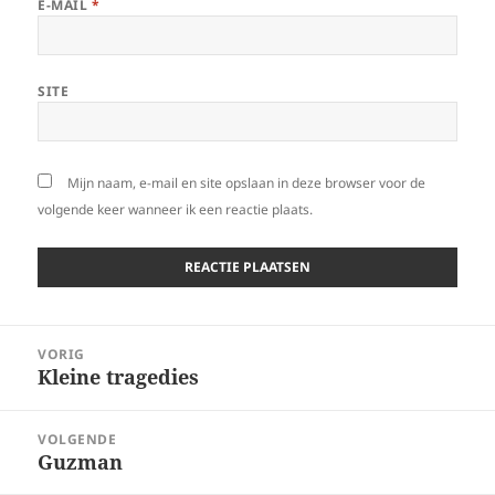
E-MAIL
*
SITE
Mijn naam, e-mail en site opslaan in deze browser voor de
volgende keer wanneer ik een reactie plaats.
Bericht
VORIG
navigatie
Kleine tragedies
Vorig
bericht:
VOLGENDE
Guzman
Volgend
bericht: