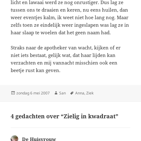
licht en lawaai werd ze nog onrustiger. Dus lag ze
tussen ons te draaien en keren, nu eens huilen, dan
weer eventjes kalm, ik weet niet hoe lang nog. Maar
zelfs toen ze eindelijk weer ingeslapen was lag ze in
haar slaap te woelen dat het geen naam had.
Straks naar de apotheker van wacht, kijken of er
niet iets bestaat, gelijk wat, dat haar lijden kan
verzachten en mij vannacht misschien ook een
beetje rust kan geven.
Geplaatst
zondag 6 mei 2007
Auteur
San
Tags
Anna
,
Ziek
op
4 gedachten over “Zielig in kwadraat”
De Huisvrouw
schreef: