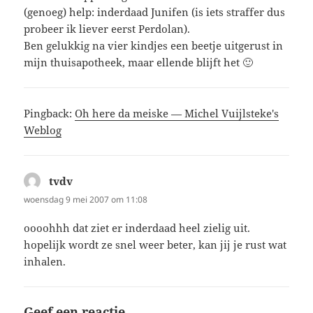
(genoeg) help: inderdaad Junifen (is iets straffer dus
probeer ik liever eerst Perdolan).
Ben gelukkig na vier kindjes een beetje uitgerust in
mijn thuisapotheek, maar ellende blijft het 🙂
Pingback:
Oh here da meiske — Michel Vuijlsteke's
Weblog
tvdv
schreef:
woensdag 9 mei 2007 om 11:08
oooohhh dat ziet er inderdaad heel zielig uit.
hopelijk wordt ze snel weer beter, kan jij je rust wat
inhalen.
Geef een reactie