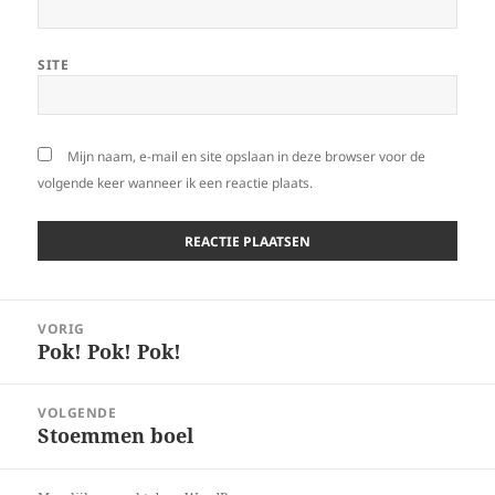
SITE
Mijn naam, e-mail en site opslaan in deze browser voor de
volgende keer wanneer ik een reactie plaats.
Bericht
VORIG
navigatie
Pok! Pok! Pok!
Vorig
bericht:
VOLGENDE
Stoemmen boel
Volgend
bericht: