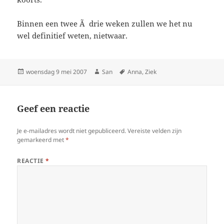
Binnen een twee Ã drie weken zullen we het nu
wel definitief weten, nietwaar.
Geplaatst
woensdag 9 mei 2007
Auteur
San
Tags
Anna
,
Ziek
op
Geef een reactie
Je e-mailadres wordt niet gepubliceerd.
Vereiste velden zijn
gemarkeerd met
*
REACTIE
*