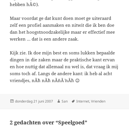
hebben hÃ©).
Maar voordat ge dat kunt doen moet ge uiteraard
zelf een profiel aanmaken en nitwit die ik ben doe
dan het hoogstnoodzakelijke maar er effectief mee
werken … dat is een andere zaak.
Kijk zie. Ik doe mijn best en soms lukken bepaalde
dingen in die zaken maar de praktische kant ervan
en hoe nuttig dat allemaal nu wel is, dat vraag ik mij
soms toch af. Langs de andere kant: ik heb al acht
vriendjes, nÃ¨h nÃ¨h nÃ¨nÃ¨ nÃ¨h 😉
Geplaatst
donderdag 21 juni 2007
Auteur
San
Tags
Internet
,
Vrienden
op
2 gedachten over “Speelgoed”