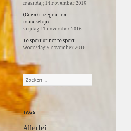
maandag 14 november 2016
(Geen) rozegeur en
maneschijn
vrijdag 11 november 2016
To sport or not to sport
woensdag 9 november 2016
Z
o
e
k
e
TAGS
n
n
Allerlei
a