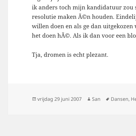
ik anders toch mijn kandidatuur zou s
resolutie maken Ã©n houden. Eindelij
willen doen en als ge dan uitgekozen
het doen hÃ©. Als ik dan voor een blo
Tja, dromen is echt plezant.
Geplaatst
vrijdag 29 juni 2007
Auteur
San
Tags
Dansen
,
H
op