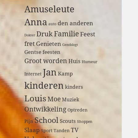
a
Amuseleute
r
:
Anna
den anderen
auto
Druk
Familie
Feest
Dokter
fret
Genieten
Gentblogt
Gentse feesten
Groot worden
Huis
Humeur
Jan
Kamp
Internet
kinderen
kinders
Louis
Moe
Muziek
Ontwikkeling
Optreden
School
Scouts
Pijn
Shoppen
Slaap
TV
Sport
Tanden