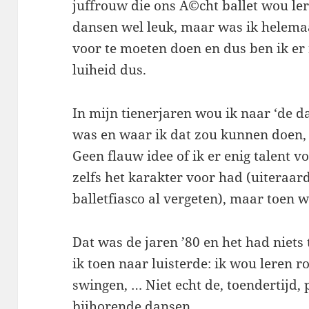
juffrouw die ons Ã©cht ballet wou le
dansen wel leuk, maar was ik helema
voor te moeten doen en dus ben ik er 
luiheid dus.
In mijn tienerjaren wou ik naar ‘de da
was en waar ik dat zou kunnen doen,
Geen flauw idee of ik er enig talent vo
zelfs het karakter voor had (uiteraa
balletfiasco al vergeten), maar toen 
Dat was de jaren ’80 en het had niet
ik toen naar luisterde: ik wou leren ro
swingen, … Niet echt de, toendertijd,
bijhorende dansen.