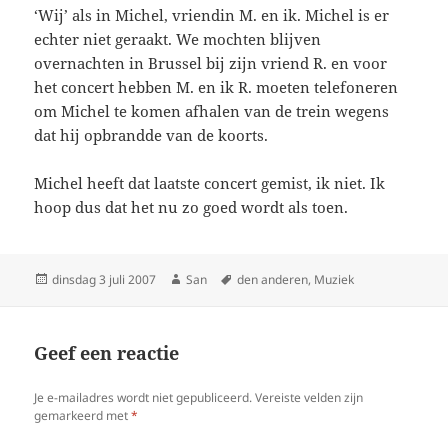
‘Wij’ als in Michel, vriendin M. en ik. Michel is er
echter niet geraakt. We mochten blijven
overnachten in Brussel bij zijn vriend R. en voor
het concert hebben M. en ik R. moeten telefoneren
om Michel te komen afhalen van de trein wegens
dat hij opbrandde van de koorts.
Michel heeft dat laatste concert gemist, ik niet. Ik
hoop dus dat het nu zo goed wordt als toen.
Geplaatst
dinsdag 3 juli 2007
Auteur
San
Tags
den anderen
,
Muziek
op
Geef een reactie
Je e-mailadres wordt niet gepubliceerd.
Vereiste velden zijn
gemarkeerd met
*