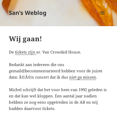
San's Weblog
MENU
EN
WIDGETS
Wij gaan!
De
tickets zijn
er. Van Crowded House.
Bedankt aan iedereen die ons
gemaild/becommentarieerd hebben voor de juiste
data: Ã©Ã©n concert dat ik dus
niet ga missen
.
Michel schrijft dat het voor hem van 1992 geleden is
en dat kan wel kloppen. Een aantal jaar nadien
hebben ze nog eens opgetreden in de AB en wij
hadden daarvoor tickets.