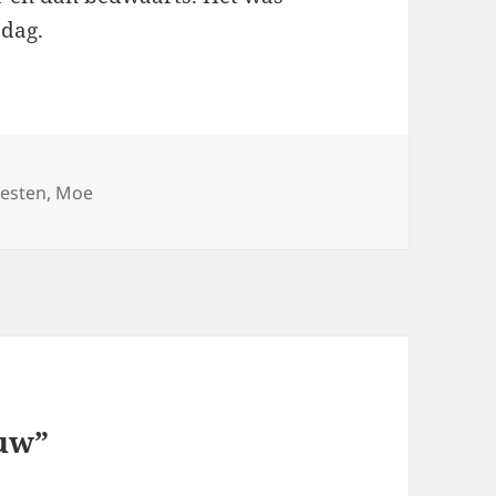
 dag.
eesten
,
Moe
euw”