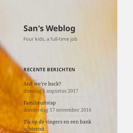
San's Weblog
Four kids, a full-time job
RECENTE BERICHTEN
And we’re back?
dinsdag 1 augustus 2017
Familieuitstap
donderdag 17 november 2016
Tik op de vingers en een bank
achteruit