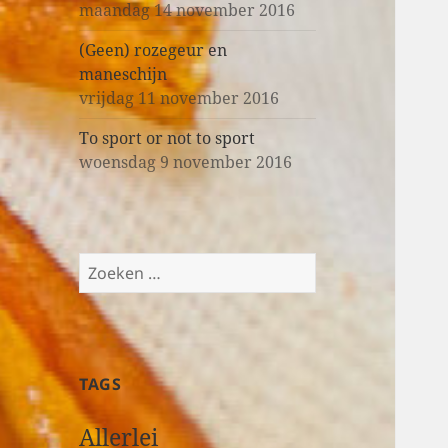
maandag 14 november 2016
(Geen) rozegeur en
maneschijn
vrijdag 11 november 2016
To sport or not to sport
woensdag 9 november 2016
Z
o
e
k
e
TAGS
n
n
Allerlei
a