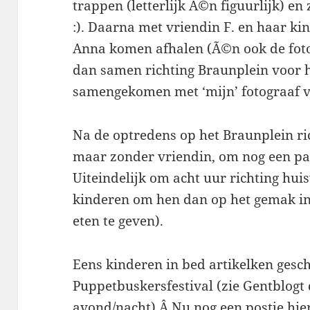
trappen (letterlijk Ã©n figuurlijk) en 
:). Daarna met vriendin F. en haar ki
Anna komen afhalen (Ã©n ook de foto
dan samen richting Braunplein voor h
samengekomen met ‘mijn’ fotograaf vo
Na de optredens op het Braunplein ri
maar zonder vriendin, om nog een pa
Uiteindelijk om acht uur richting hu
kinderen om hen dan op het gemak in 
eten te geven).
Eens kinderen in bed artikelken gesc
Puppetbuskersfestival (zie Gentblogt 
avond/nacht).Â Nu nog een postje hie