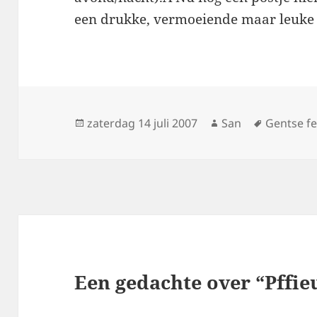
een drukke, vermoeiende maar leuke
Geplaatst
zaterdag 14 juli 2007
Auteur
San
Tags
Gentse f
op
Een gedachte over “Pffi