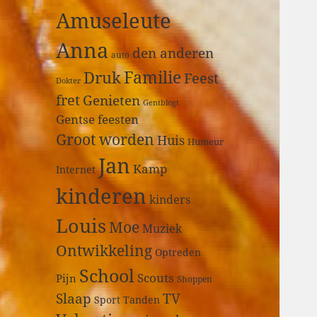
a
Amuseleute
r
:
Anna
den anderen
auto
Druk
Familie
Feest
Dokter
fret
Genieten
Gentblogt
Gentse feesten
Groot worden
Huis
Humeur
Jan
Kamp
Internet
kinderen
kinders
Louis
Moe
Muziek
Ontwikkeling
Optreden
School
Scouts
Pijn
Shoppen
Slaap
TV
Sport
Tanden