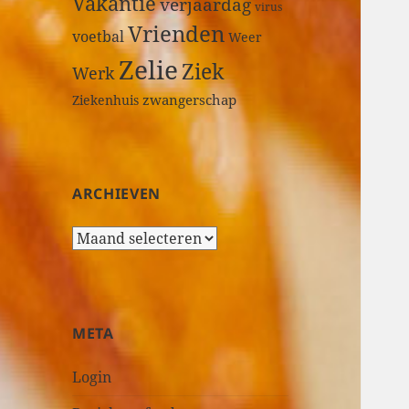
Vakantie
verjaardag
virus
Vrienden
voetbal
Weer
Zelie
Ziek
Werk
zwangerschap
Ziekenhuis
ARCHIEVEN
A
r
c
h
i
META
e
v
Login
e