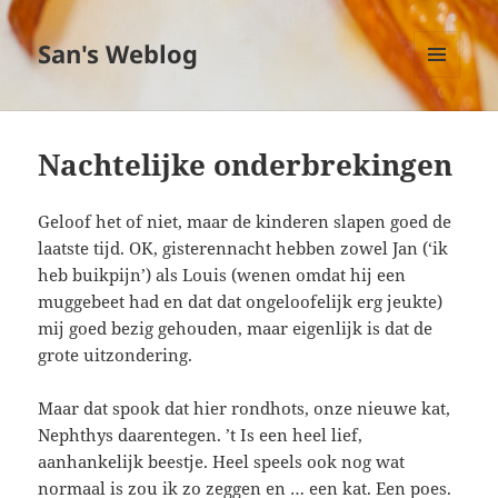
San's Weblog
MENU
EN
WIDGETS
Nachtelijke onderbrekingen
Geloof het of niet, maar de kinderen slapen goed de
laatste tijd. OK, gisterennacht hebben zowel Jan (‘ik
heb buikpijn’) als Louis (wenen omdat hij een
muggebeet had en dat dat ongeloofelijk erg jeukte)
mij goed bezig gehouden, maar eigenlijk is dat de
grote uitzondering.
Maar dat spook dat hier rondhots, onze nieuwe kat,
Nephthys daarentegen. ’t Is een heel lief,
aanhankelijk beestje. Heel speels ook nog wat
normaal is zou ik zo zeggen en … een kat. Een poes.