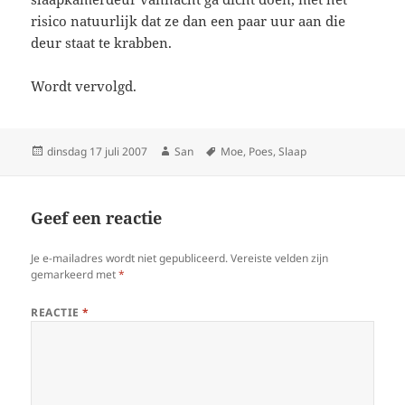
risico natuurlijk dat ze dan een paar uur aan die
deur staat te krabben.
Wordt vervolgd.
Geplaatst
dinsdag 17 juli 2007
Auteur
San
Tags
Moe
,
Poes
,
Slaap
op
Geef een reactie
Je e-mailadres wordt niet gepubliceerd.
Vereiste velden zijn
gemarkeerd met
*
REACTIE
*